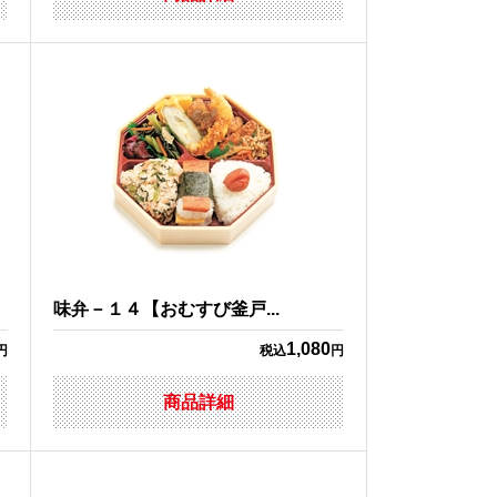
味弁－１４【おむすび釜戸...
1,080
円
税込
円
商品詳細