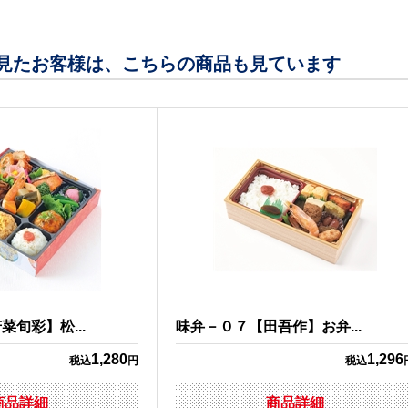
見たお客様は、こちらの商品も見ています
旬彩】松...
味弁－０７【田吾作】お弁...
1,280
1,296
税込
円
税込
商品詳細
商品詳細