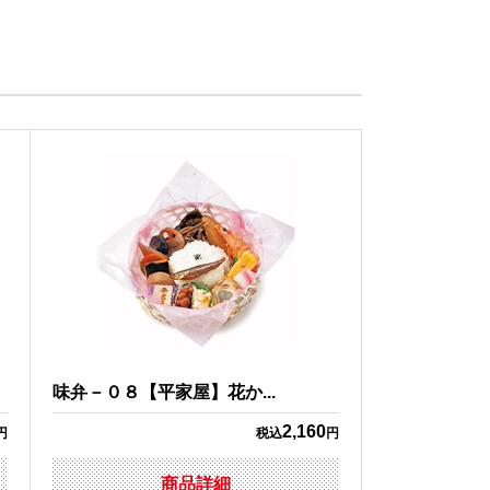
味弁－０８【平家屋】花か...
2,160
円
税込
円
商品詳細