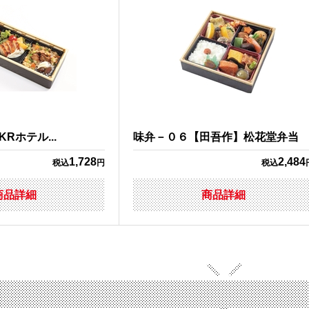
Rホテル...
味弁－０６【田吾作】松花堂弁当
1,728
2,484
税込
円
税込
商品詳細
商品詳細