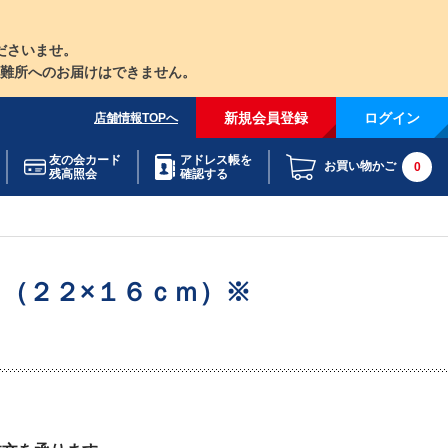
ださいませ。
難所へのお届けはできません。
新規会員登録
ログイン
店舗情報TOPへ
友の会カード
アドレス帳を
お買い物かご
0
残高照会
確認する
（２２×１６ｃｍ）※