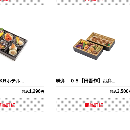
Rホテル...
味弁－０５【田吾作】お弁...
1,296
3,500
税込
円
税込
商品詳細
商品詳細