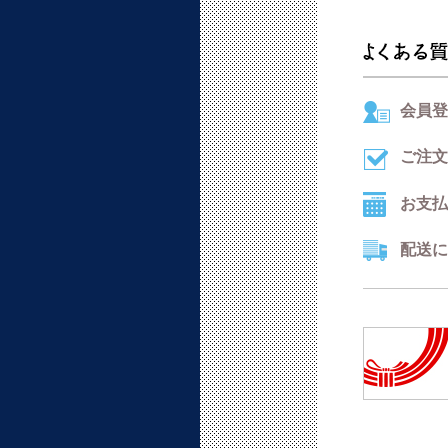
会員登
ご注文
お支払
配送に