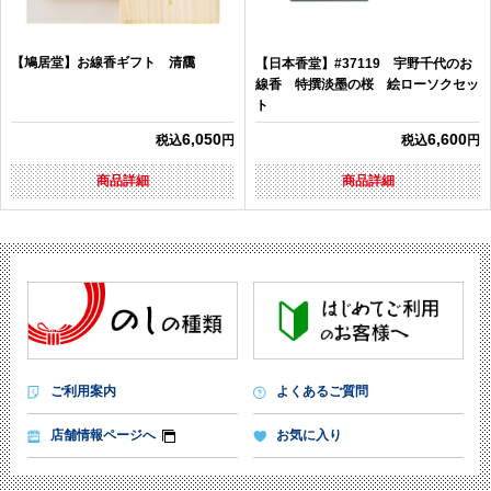
【鳩居堂】お線香ギフト 清靄
【日本香堂】#37119 宇野千代のお
線香 特撰淡墨の桜 絵ローソクセッ
ト
6,050
6,600
税込
円
税込
円
商品詳細
商品詳細
ご利用案内
よくあるご質問
店舗情報ページへ
お気に入り