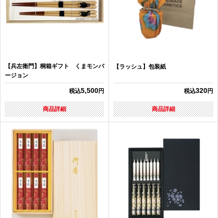
【兵左衛門】桐箱ギフト くまモンバ
【ラッシュ】包装紙
ージョン
5,500
320
税込
円
税込
円
商品詳細
商品詳細