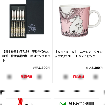
【日本香堂】#37119 宇野千代のお
【ＡＲＡＢＩＡ】 ムーミン クラシ
線香 特撰淡墨の桜 絵ローソクセッ
ックマグ0.3Ｌ ＬＯＶＥピンク
ト
6,600
3,300
税込
円
税込
円
商品詳細
商品詳細