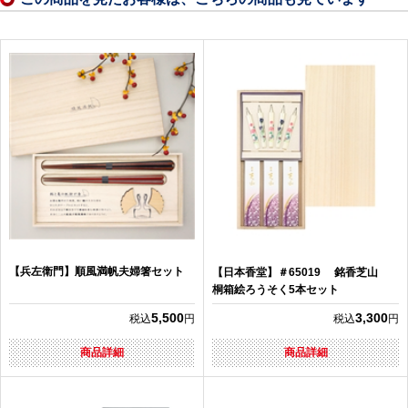
【兵左衛門】順風満帆夫婦箸セット
【日本香堂】＃65019 銘香芝山
桐箱絵ろうそく5本セット
5,500
3,300
税込
円
税込
円
商品詳細
商品詳細