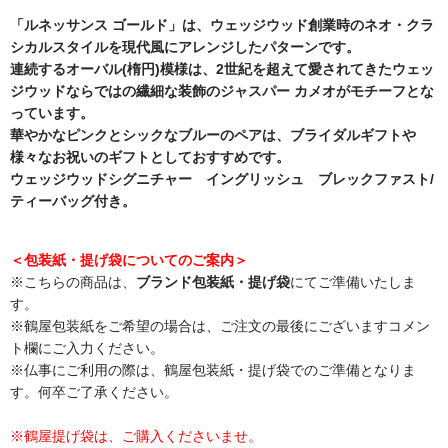
「ルネッサンス ゴールド」は、ウェッジウッド創業時のネオ・クラ
シカルスタイルを現代風にアレンジしたパターンです。
連続するオーバル(楕円)模様は、2世紀を超えて愛されてきたウェッ
ジウッドならではの繊細な装飾のジャスパー カメオがモチーフとな
っています。
華やかなピンクとシックなブルーのペアは、ブライダルギフトや
様々なお祝いのギフトとしておすすめです。
ウェッジウッドシグニチャー イングリッシュ ブレックファスト/
ティーバッグ付き。
＜包装紙・提げ袋についてのご案内＞
※こちらの商品は、
ブランド包装紙・提げ袋
にてご準備いたしま
す。
※鶴屋包装紙をご希望の場合は、ご注文の最後にございますコメン
ト欄にご入力ください。
※仏事にご利用の際は、鶴屋包装紙・提げ袋でのご準備となりま
す。何卒ご了承ください。
※鶴屋提げ袋は、ご購入くださいませ。