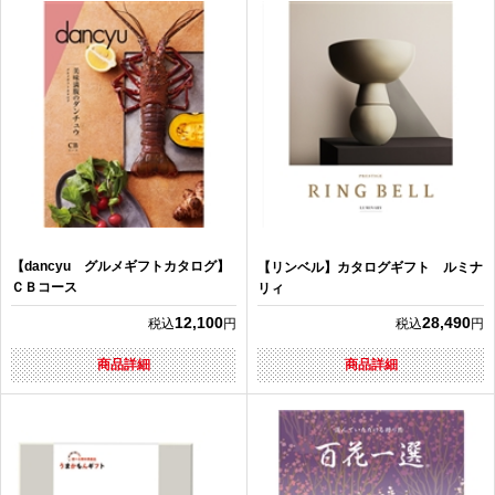
【dancyu グルメギフトカタログ】
【リンベル】カタログギフト ルミナ
ＣＢコース
リィ
12,100
28,490
税込
円
税込
円
商品詳細
商品詳細