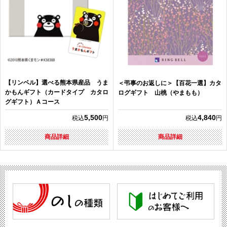
【リンベル】選べる熊本県産品 うま
＜弔事のお返しに＞【百花一選】カタ
かもんギフト（カードタイプ カタロ
ログギフト 山桃（やまもも）
グギフト）Ａコース
5,500
4,840
税込
円
税込
円
商品詳細
商品詳細