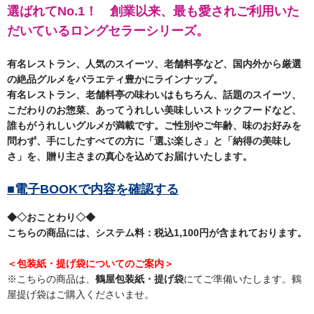
選ばれてNo.1！ 創業以来、最も愛されご利用いた
だいているロングセラーシリーズ。
有名レストラン、人気のスイーツ、老舗料亭など、国内外から厳選
の絶品グルメをバラエティ豊かにラインナップ。
有名レストラン、老舗料亭の味わいはもちろん、話題のスイーツ、
こだわりのお惣菜、あってうれしい美味しいストックフードなど、
誰もがうれしいグルメが満載です。ご性別やご年齢、味のお好みを
問わず、手にしたすべての方に「選ぶ楽しさ」と「納得の美味し
さ」を、贈り主さまの真心を込めてお届けいたします。
■電子BOOKで内容を確認する
◆◇おことわり◇◆
こちらの商品には、システム料：税込1,100円が含まれております。
＜包装紙・提げ袋についてのご案内＞
※こちらの商品は、
鶴屋包装紙・提げ袋
にてご準備いたします。鶴
屋提げ袋はご購入くださいませ。