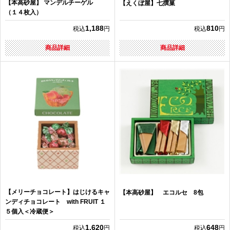
【本高砂屋】 マンデルチーゲル
【えくぼ屋】七撰菓
（１４枚入）
1,188
810
税込
円
税込
円
商品詳細
商品詳細
【メリーチョコレート】はじけるキャ
【本高砂屋】 エコルセ 8包
ンディチョコレート with FRUIT １
５個入＜冷蔵便＞
1,620
648
税込
円
税込
円