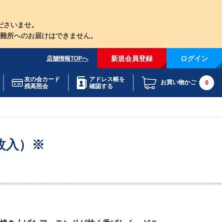
ださいませ。
難所へのお届けはできません。
新規会員登録
ログイン
店舗情報TOPへ
友の会カード
アドレス帳を
お買い物かご
0
残高照会
確認する
枚入）※