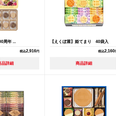
周年 ...
【えくぼ屋】姫てまり 40袋入
2,916
2,160
税込
円
税込
商品詳細
商品詳細