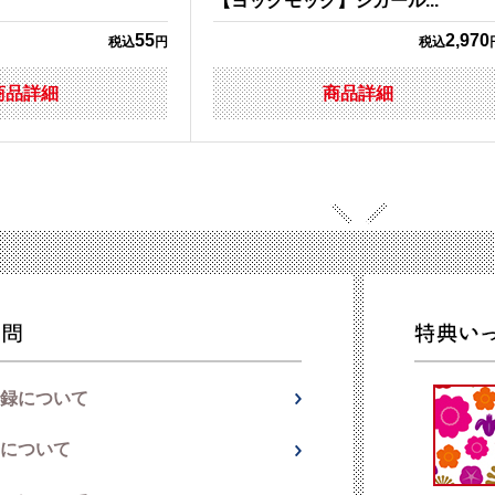
【ヨックモック】シガール...
55
2,970
税込
円
税込
商品詳細
商品詳細
録について
について