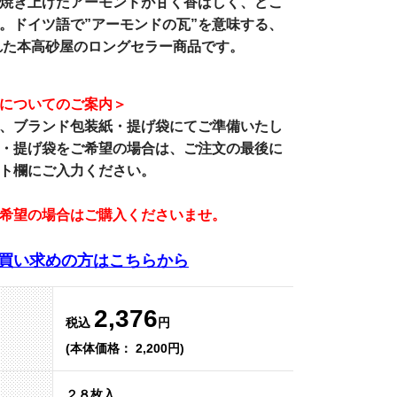
焼き上げたアーモンドが甘く香ばしく、どこ
。ドイツ語で”アーモンドの瓦”を意味する、
された本高砂屋のロングセラー商品です。
についてのご案内＞
、
ブランド包装紙・提げ袋
にてご準備いたし
・提げ袋をご希望の場合は、ご注文の最後に
ト欄にご入力ください。
希望の場合はご購入くださいませ。
買い求めの方はこちらから
2,376
税込
円
(本体価格： 2,200円)
２８枚入