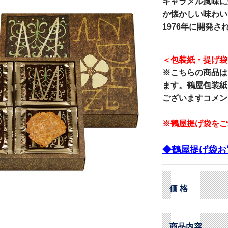
キャラメル風味に
か懐かしい味わい
1976年に開発
＜包装紙・提げ袋
※こちらの商品は
ます。鶴屋包装紙
ございますコメン
※鶴屋提げ袋をご
◆鶴屋提げ袋お
価 格
商品内容