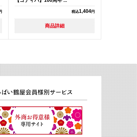
【ゴディバ】100周年 ...
1,404
円
税込
円
商品詳細