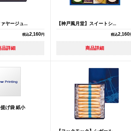
ヤージュ...
【神戸風月堂】スイートシ...
2,160
2,160
税込
円
税込
商品詳細
商品詳細
提げ袋 紙小