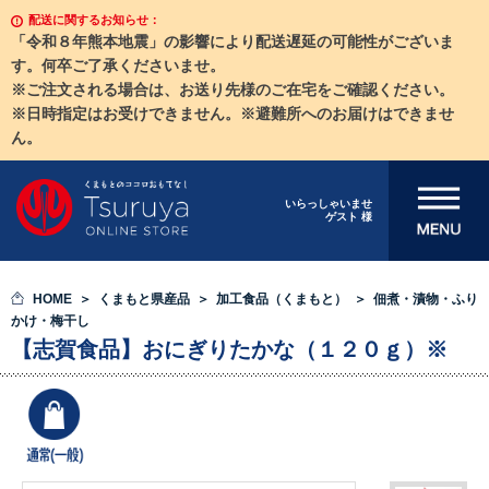
配送に関するお知らせ：
「令和８年熊本地震」の影響により配送遅延の可能性がございま
す。何卒ご了承くださいませ。
※ご注文される場合は、お送り先様のご在宅をご確認ください。
※日時指定はお受けできません。※避難所へのお届けはできませ
ん。
メニューを開
いらっしゃいませ
ゲスト 様
く
HOME
くまもと県産品
加工食品（くまもと）
佃煮・漬物・ふり
かけ・梅干し
【志賀食品】おにぎりたかな（１２０ｇ）※