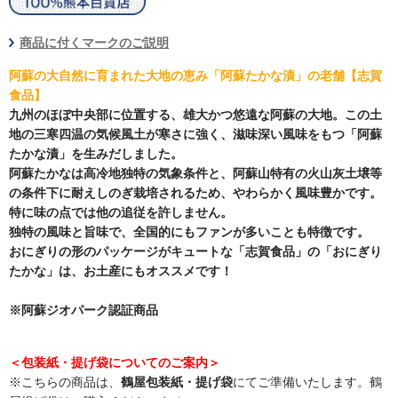
商品に付くマークのご説明
阿蘇の大自然に育まれた大地の恵み「阿蘇たかな漬」の老舗【志賀
食品】
九州のほぼ中央部に位置する、雄大かつ悠遠な阿蘇の大地。この土
地の三寒四温の気候風土が寒さに強く、滋味深い風味をもつ「阿蘇
たかな漬」を生みだしました。
阿蘇たかなは高冷地独特の気象条件と、阿蘇山特有の火山灰土壌等
の条件下に耐えしのぎ栽培されるため、やわらかく風味豊かです。
特に味の点では他の追従を許しません。
独特の風味と旨味で、全国的にもファンが多いことも特徴です。
おにぎりの形のパッケージがキュートな「志賀食品」の「おにぎり
たかな」は、お土産にもオススメです！
※阿蘇ジオパーク認証商品
＜包装紙・提げ袋についてのご案内＞
※こちらの商品は、
鶴屋包装紙・提げ袋
にてご準備いたします。鶴