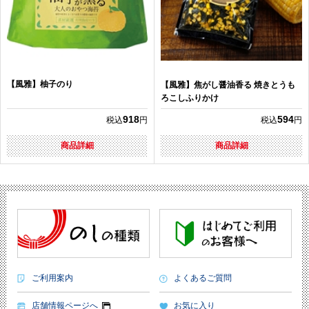
【風雅】柚子のり
【風雅】焦がし醤油香る 焼きとうも
ろこしふりかけ
918
594
税込
円
税込
円
商品詳細
商品詳細
ご利用案内
よくあるご質問
店舗情報ページへ
お気に入り