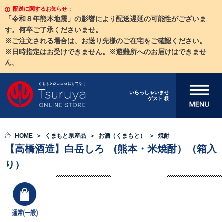
配送に関するお知らせ：
「令和８年熊本地震」の影響により配送遅延の可能性がございま
す。何卒ご了承くださいませ。
※ご注文される場合は、お送り先様のご在宅をご確認ください。
※日時指定はお受けできません。※避難所へのお届けはできませ
ん。
メニューを開
いらっしゃいませ
ゲスト 様
く
HOME
くまもと県産品
お酒（くまもと）
焼酎
【高橋酒造】白岳しろ (熊本・米焼酎）（箱入
り）