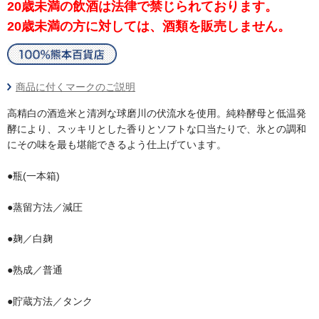
20歳未満の飲酒は法律で禁じられております。
20歳未満の方に対しては、酒類を販売しません。
商品に付くマークのご説明
高精白の酒造米と清冽な球磨川の伏流水を使用。純粋酵母と低温発
酵により、スッキリとした香りとソフトな口当たりで、氷との調和
にその味を最も堪能できるよう仕上げています。
●瓶(一本箱)
●蒸留方法／減圧
●麹／白麹
●熟成／普通
●貯蔵方法／タンク