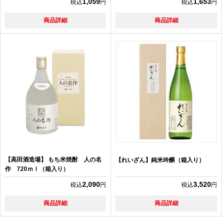
1,059
1,653
税込
円
税込
円
商品詳細
商品詳細
【高田酒造場】 もち米焼酎 人の名
【れいざん】純米吟醸（箱入り）
作 720ｍｌ（箱入り）
2,090
3,520
税込
円
税込
円
商品詳細
商品詳細