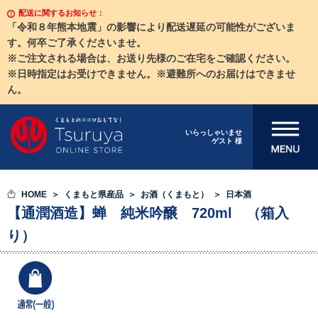
配送に関するお知らせ：
「令和８年熊本地震」の影響により配送遅延の可能性がございま
す。何卒ご了承くださいませ。
※ご注文される場合は、お送り先様のご在宅をご確認ください。
※日時指定はお受けできません。※避難所へのお届けはできませ
ん。
メニューを開
いらっしゃいませ
ゲスト 様
く
HOME
くまもと県産品
お酒（くまもと）
日本酒
【通潤酒造】蝉 純米吟醸 720ml （箱入
り）