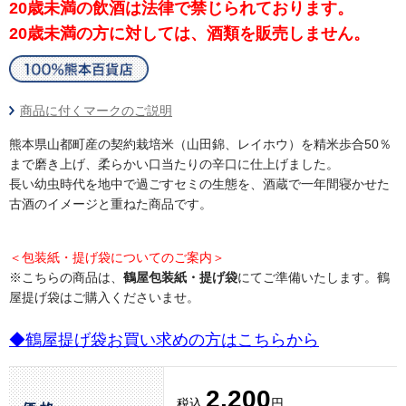
20歳未満の飲酒は法律で禁じられております。
20歳未満の方に対しては、酒類を販売しません。
商品に付くマークのご説明
熊本県山都町産の契約栽培米（山田錦、レイホウ）を精米歩合50％
まで磨き上げ、柔らかい口当たりの辛口に仕上げました。
長い幼虫時代を地中で過ごすセミの生態を、酒蔵で一年間寝かせた
古酒のイメージと重ねた商品です。
＜包装紙・提げ袋についてのご案内＞
※こちらの商品は、
鶴屋包装紙・提げ袋
にてご準備いたします。鶴
屋提げ袋はご購入くださいませ。
◆鶴屋提げ袋お買い求めの方はこちらから
2,200
税込
円