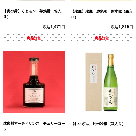
【房の露】くまモン 芋焼酎（箱入
【瑞鷹】瑞鷹 純米酒 熊本城（箱入
り）
り）
1,471
1,815
税込
円
税込
円
商品詳細
商品詳細
球磨川アーティサンズ チェリーコー
【れいざん】純米吟醸（箱入り）
ラ