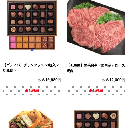
【ゴディバ】グランプラス 59粒入＜
【但馬屋】黒毛和牛（国内産）ロース
冷蔵便＞
焼肉
19,980
12,000
税込
円
税込
円
商品詳細
商品詳細