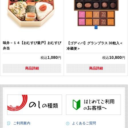
味弁－１４【おむすび釜戸】おむすび
【ゴディバ】グランプラス 30粒入＜
弁当
冷蔵便＞
1,080
10,800
税込
円
税込
円
商品詳細
商品詳細
ご利用案内
よくあるご質問