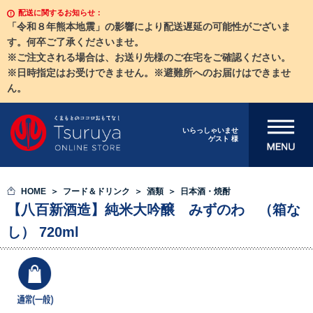
配送に関するお知らせ：
「令和８年熊本地震」の影響により配送遅延の可能性がございま
す。何卒ご了承くださいませ。
※ご注文される場合は、お送り先様のご在宅をご確認ください。
※日時指定はお受けできません。※避難所へのお届けはできませ
ん。
メニューを開
いらっしゃいませ
ゲスト 様
く
HOME
フード＆ドリンク
酒類
日本酒・焼酎
【八百新酒造】純米大吟醸 みずのわ （箱な
し） 720ml