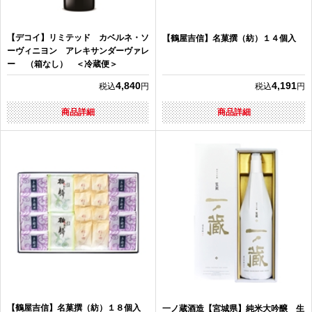
【デコイ】リミテッド カベルネ・ソ
【鶴屋吉信】名菓撰（紡）１４個入
ーヴィニヨン アレキサンダーヴァレ
ー （箱なし） ＜冷蔵便＞
4,840
4,191
税込
円
税込
円
商品詳細
商品詳細
【鶴屋吉信】名菓撰（紡）１８個入
一ノ蔵酒造【宮城県】純米大吟醸 生