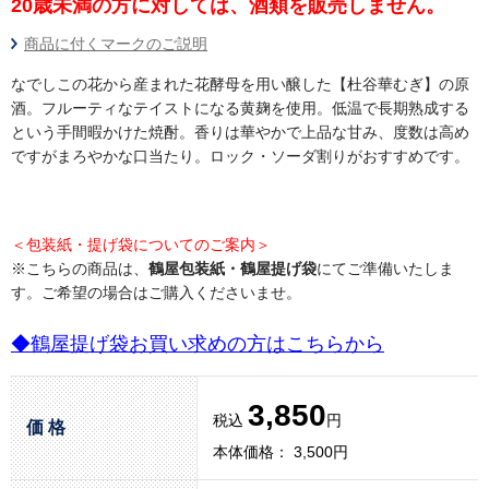
20歳未満の方に対しては、酒類を販売しません。
商品に付くマークのご説明
なでしこの花から産まれた花酵母を用い醸した【杜谷華むぎ】の原
酒。フルーティなテイストになる黄麹を使用。低温で長期熟成する
という手間暇かけた焼酎。香りは華やかで上品な甘み、度数は高め
ですがまろやかな口当たり。ロック・ソーダ割りがおすすめです。
＜包装紙・提げ袋についてのご案内＞
※こちらの商品は、
鶴屋包装紙・鶴屋提げ袋
にてご準備いたしま
す。ご希望の場合はご購入くださいませ。
◆鶴屋提げ袋お買い求めの方はこちらから
3,850
税込
円
価 格
本体価格： 3,500円