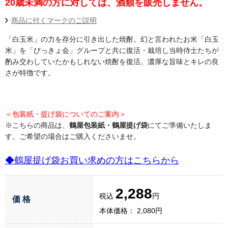
20歳未満の方に対しては、酒類を販売しません。
商品に付くマークのご説明
「白玉米」の力を存分に引き出した焼酎。幻と言われたお米「白玉
米」を「びっきょ会」グループと共に復活・栽培し当時侍士たちが
酌み交わしていたかもしれない焼酎を復活。濃厚な旨味とキレの良
さが特徴です。
＜包装紙・提げ袋についてのご案内＞
※こちらの商品は、
鶴屋包装紙・鶴屋提げ袋
にてご準備いたしま
す。ご希望の場合はご購入くださいませ。
◆鶴屋提げ袋お買い求めの方はこちらから
2,288
税込
円
価 格
本体価格： 2,080円