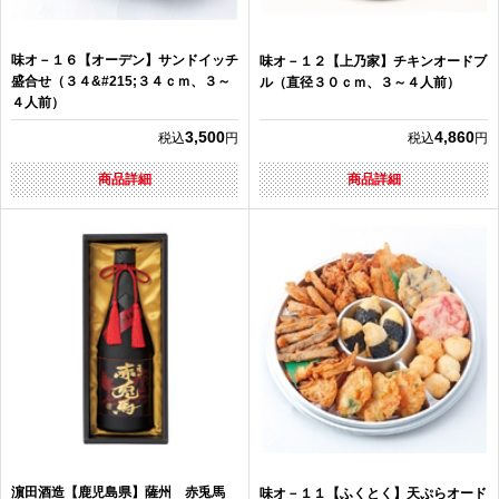
味オ－１６【オーデン】サンドイッチ
味オ－１２【上乃家】チキンオードブ
盛合せ（３４&#215;３４ｃｍ、３～
ル（直径３０ｃｍ、３～４人前）
４人前）
3,500
4,860
税込
円
税込
円
商品詳細
商品詳細
濵田酒造【鹿児島県】薩州 赤兎馬
味オ－１１【ふくとく】天ぷらオード