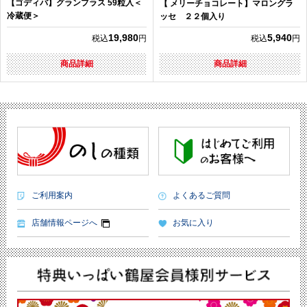
【ゴディバ】グランプラス 59粒入＜
【 メリーチョコレート】マロングラ
冷蔵便＞
ッセ ２２個入り
19,980
5,940
税込
円
税込
円
商品詳細
商品詳細
ご利用案内
よくあるご質問
店舗情報ページへ
お気に入り