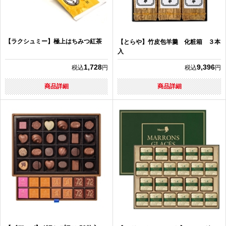
【ラクシュミー】極上はちみつ紅茶
【とらや】竹皮包羊羹 化粧箱 ３本
入
1,728
9,396
税込
円
税込
円
商品詳細
商品詳細