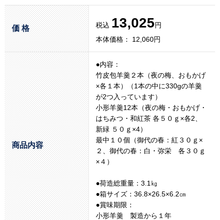
13,025
税込
円
価 格
本体価格： 12,060円
●内容：
竹皮包羊羹２本（夜の梅、おもかげ
×各１本）（1本の中に330gの羊羹
が2つ入っています）
小形羊羹12本（夜の梅・おもかげ・
はちみつ・和紅茶 各５０ｇ×各2、
新緑 ５０ｇ×4）
最中１０個（御代の春：紅３０ｇ×
商品内容
２、御代の春：白・弥栄 各３０ｇ
×４）
●荷造総重量：3.1㎏
●箱サイズ：36.8×26.5×6.2㎝
●賞味期限：
小形羊羹 製造から１年