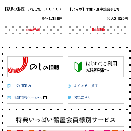
【彩果の宝石】いちご缶（ＩＧ１０）
【とらや】羊羹・最中詰合せ1号
1,188
2,355
税込
円
税込
円
商品詳細
商品詳細
ご利用案内
よくあるご質問
店舗情報ページへ
お気に入り