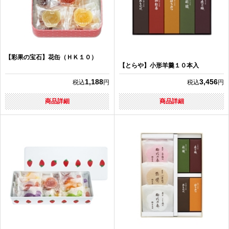
【彩果の宝石】花缶（ＨＫ１０）
【とらや】小形羊羹１０本入
1,188
3,456
税込
円
税込
円
商品詳細
商品詳細