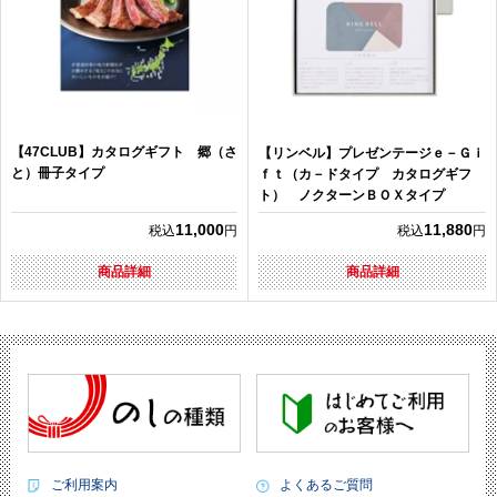
【47CLUB】カタログギフト 郷（さ
【リンベル】プレゼンテージｅ－Ｇｉ
と）冊子タイプ
ｆｔ（カ－ドタイプ カタログギフ
ト） ノクターンＢＯＸタイプ
11,000
11,880
税込
円
税込
円
商品詳細
商品詳細
ご利用案内
よくあるご質問