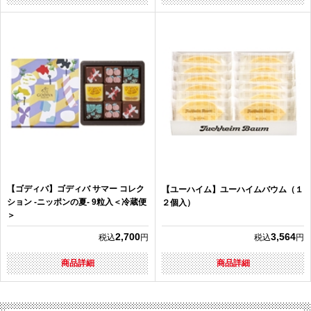
【ゴディバ】ゴディバ サマー コレク
【ユーハイム】ユーハイムバウム（１
ション -ニッポンの夏- 9粒入＜冷蔵便
２個入）
＞
2,700
3,564
税込
円
税込
円
商品詳細
商品詳細