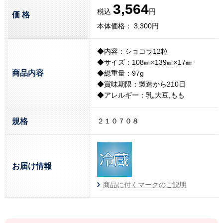
3,564
税込
円
価 格
本体価格： 3,300円
◆内容：ショコラ12粒
◆サイズ：108㎜×139㎜×17㎜
商品内容
◆総重量：97g
◆賞味期限：製造から210日
◆アレルギー：乳,大豆,もも
規格
２１０７０８
お届け情報
商品に付くマークのご説明