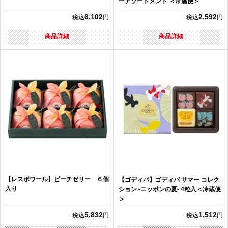
ーアソートメント ＜常温便＞
6,102
2,592
税込
円
税込
円
商品詳細
商品詳細
【レスポワール】ピーチゼリー ６個
【ゴディバ】ゴディバ サマー コレク
入り
ション -ニッポンの夏- 4粒入＜冷蔵便
＞
5,832
1,512
税込
円
税込
円