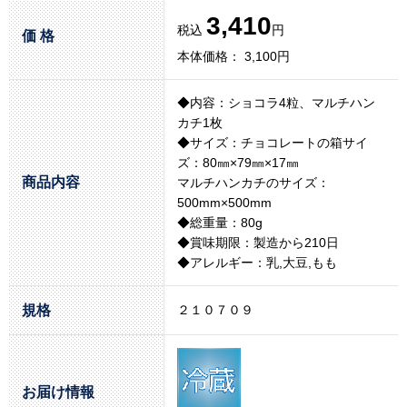
3,410
税込
円
価 格
本体価格： 3,100円
◆内容：ショコラ4粒、マルチハン
カチ1枚
◆サイズ：チョコレートの箱サイ
ズ：80㎜×79㎜×17㎜
商品内容
マルチハンカチのサイズ：
500mm×500mm
◆総重量：80g
◆賞味期限：製造から210日
◆アレルギー：乳,大豆,もも
規格
２１０７０９
お届け情報