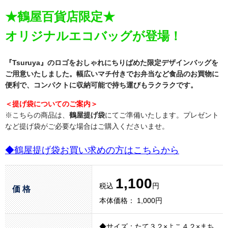
★鶴屋百貨店限定★
オリジナルエコバッグが登場！
『Tsuruya』のロゴをおしゃれにちりばめた限定デザインバッグを
ご用意いたしました。幅広いマチ付きでお弁当など食品のお買物に
便利で、コンパクトに収納可能で持ち運びもラクラクです。
＜提げ袋についてのご案内＞
※こちらの商品は、
鶴屋提げ袋
にてご準備いたします。プレゼント
など提げ袋がご必要な場合はご購入くださいませ。
◆鶴屋提げ袋お買い求めの方はこちらから
1,100
税込
円
価 格
本体価格： 1,000円
◆サイズ：たて３２×よこ４２×まち