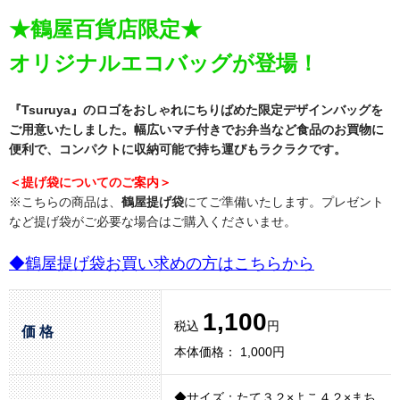
★鶴屋百貨店限定★
オリジナルエコバッグが登場！
『Tsuruya』のロゴをおしゃれにちりばめた限定デザインバッグを
ご用意いたしました。幅広いマチ付きでお弁当など食品のお買物に
便利で、コンパクトに収納可能で持ち運びもラクラクです。
＜提げ袋についてのご案内＞
※こちらの商品は、
鶴屋提げ袋
にてご準備いたします。プレゼント
など提げ袋がご必要な場合はご購入くださいませ。
◆鶴屋提げ袋お買い求めの方はこちらから
1,100
税込
円
価 格
本体価格： 1,000円
◆サイズ：たて３２×よこ４２×まち