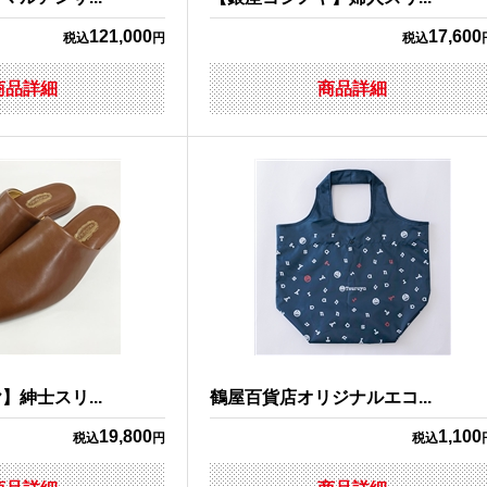
121,000
17,600
税込
円
税込
商品詳細
商品詳細
紳士スリ...
鶴屋百貨店オリジナルエコ...
19,800
1,100
税込
円
税込