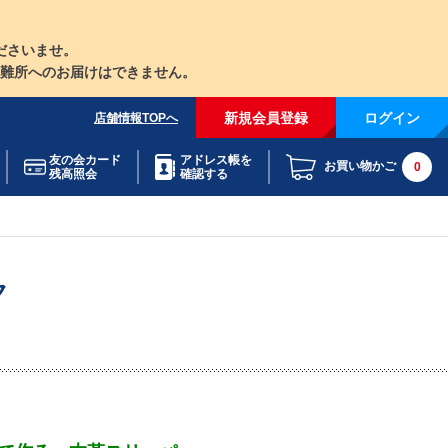
ださいませ。
難所へのお届けはできません。
新規会員登録
ログイン
店舗情報TOPへ
友の会カード
アドレス帳を
お買い物かご
0
残高照会
確認する
ク