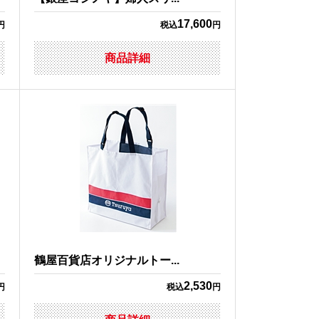
17,600
円
税込
円
商品詳細
鶴屋百貨店オリジナルトー...
2,530
円
税込
円