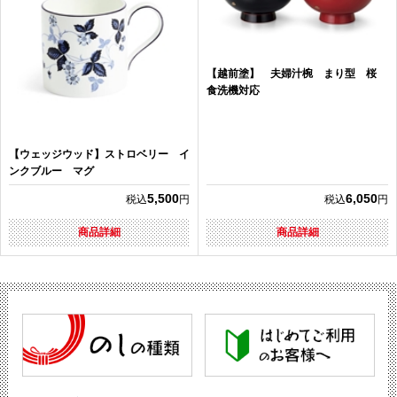
【越前塗】 夫婦汁椀 まり型 桜
食洗機対応
【ウェッジウッド】ストロベリー イ
ンクブルー マグ
5,500
6,050
税込
円
税込
円
商品詳細
商品詳細