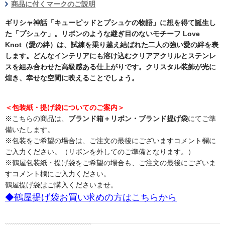
商品に付くマークのご説明
ギリシャ神話「キューピッドとプシュケの物語」に想を得て誕生し
た「プシュケ」。リボンのような継ぎ目のないモチーフ Love
Knot（愛の絆）は、試練を乗り越え結ばれた二人の強い愛の絆を表
します。どんなインテリアにも溶け込むクリアアクリルとステンレ
スを組み合わせた高級感ある仕上がりです。クリスタル装飾が光に
煌き、幸せな空間に映えることでしょう。
＜包装紙・提げ袋についてのご案内＞
※こちらの商品は、
ブランド箱＋リボン・ブランド提げ袋
にてご準
備いたします。
※包装をご希望の場合は、ご注文の最後にございますコメント欄に
ご入力ください。（リボンを外してのご準備となります。）
※鶴屋包装紙・提げ袋をご希望の場合も、ご注文の最後にございま
すコメント欄にご入力ください。
鶴屋提げ袋はご購入くださいませ。
◆鶴屋提げ袋お買い求めの方はこちらから