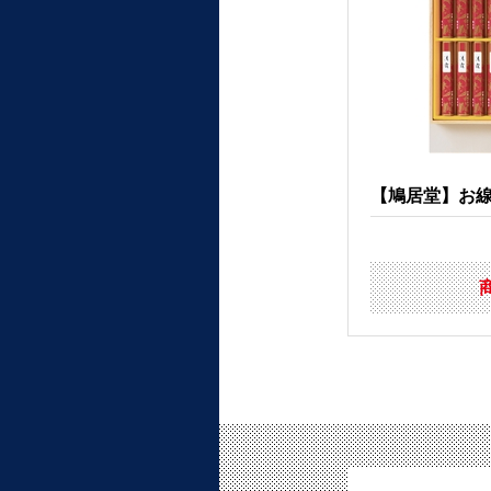
【鳩居堂】お