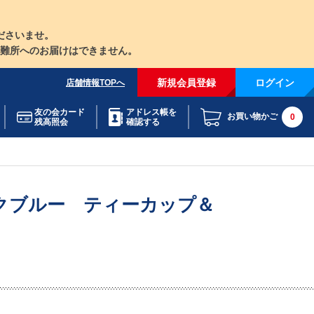
ださいませ。
難所へのお届けはできません。
新規会員登録
ログイン
店舗情報TOPへ
友の会カード
アドレス帳を
お買い物かご
0
残高照会
確認する
クブルー ティーカップ＆