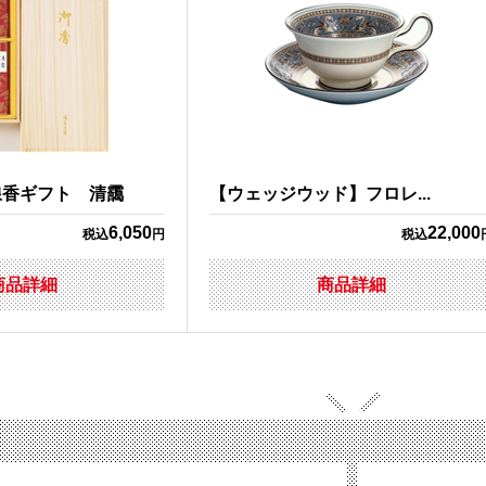
線香ギフト 清靄
【ウェッジウッド】フロレ...
6,050
22,000
税込
円
税込
商品詳細
商品詳細