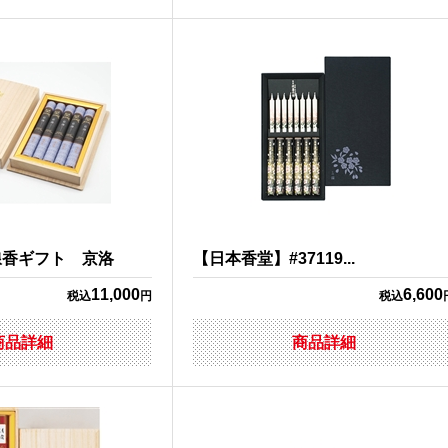
線香ギフト 京洛
【日本香堂】#37119...
11,000
6,600
税込
円
税込
商品詳細
商品詳細