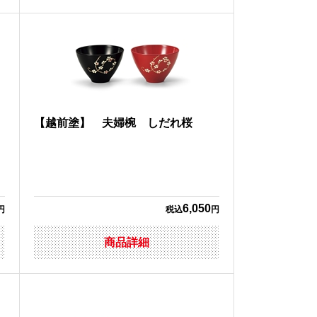
【越前塗】 夫婦椀 しだれ桜
6,050
円
税込
円
商品詳細