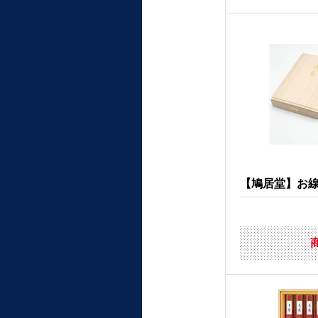
【鳩居堂】お