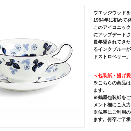
ウエッジウッドを
1964年に初め
このアイコニック
にアップデートさ
長年愛されてきた
るインクブルーが
ドストロベリー」
＜包装紙・提げ袋
※こちらの商品は
ます。
※鶴屋包装紙をご
メント欄にご入力
※仏事にご利用の
ます。何卒ご了承