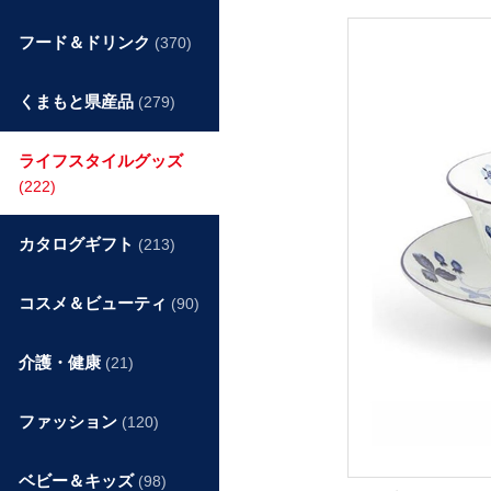
フード＆ドリンク
(370)
くまもと県産品
(279)
ライフスタイルグッズ
(222)
カタログギフト
(213)
コスメ＆ビューティ
(90)
介護・健康
(21)
ファッション
(120)
ベビー＆キッズ
(98)