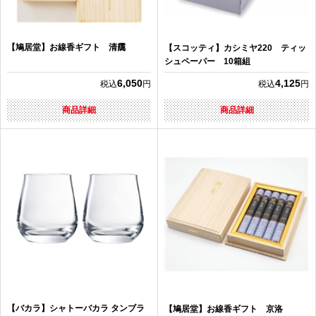
【鳩居堂】お線香ギフト 清靄
【スコッティ】カシミヤ220 ティッ
シュペーパー 10箱組
6,050
4,125
税込
円
税込
円
商品詳細
商品詳細
【バカラ】シャトーバカラ タンブラ
【鳩居堂】お線香ギフト 京洛