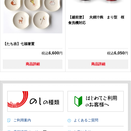
【越前塗】 夫婦汁椀 まり型 桜
食洗機対応
【たち吉】七福箸置
6,600
6,050
税込
円
税込
円
商品詳細
商品詳細
ご利用案内
よくあるご質問