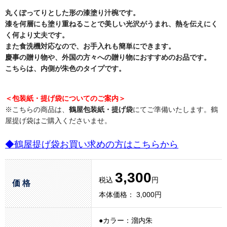
丸くぽってりとした形の漆塗り汁椀です。
漆を何層にも塗り重ねることで美しい光沢がうまれ、熱を伝えにく
く何より丈夫です。
また食洗機対応なので、お手入れも簡単にできます。
慶事の贈り物や、外国の方々への贈り物におすすめのお品です。
こちらは、内側が朱色のタイプです。
＜包装紙・提げ袋についてのご案内＞
※こちらの商品は、
鶴屋包装紙・提げ袋
にてご準備いたします。鶴
屋提げ袋はご購入くださいませ。
◆鶴屋提げ袋お買い求めの方はこちらから
3,300
税込
円
価 格
本体価格： 3,000円
●カラー：溜内朱