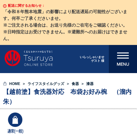
配送に関するお知らせ：
「令和８年熊本地震」の影響により配送遅延の可能性がございま
す。何卒ご了承くださいませ。
※ご注文される場合は、お送り先様のご在宅をご確認ください。
※日時指定はお受けできません。※避難所へのお届けはできませ
ん。
メニューを開
いらっしゃいませ
ゲスト 様
く
HOME
ライフスタイルグッズ
食器
漆器
【越前塗】食洗器対応 布袋お好み椀 （溜内
朱）