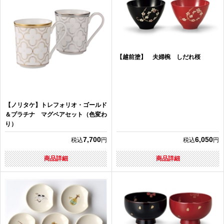
【越前塗】 夫婦椀 しだれ桜
【ノリタケ】トレフォリオ・ゴールド
＆プラチナ マグペアセット（色変わ
り）
7,700
6,050
税込
円
税込
円
商品詳細
商品詳細