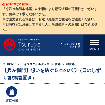
配送に関するお知らせ：
「令和８年熊本地震」の影響により配送遅延の可能性がございま
す。何卒ご了承くださいませ。
※ご注文される場合は、お送り先様のご在宅をご確認ください。
※日時指定はお受けできません。※避難所へのお届けはできませ
ん。
メニューを開
いらっしゃいませ
ゲスト 様
く
HOME
ライフスタイルグッズ
食器
和食器
【兵左衛門】想いを紡ぐ５本のバラ（日のしず
く箸/鳩箸置き）