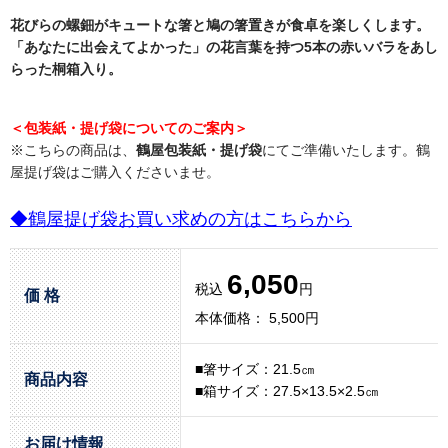
花びらの螺鈿がキュートな箸と鳩の箸置きが食卓を楽しくします。
「あなたに出会えてよかった」の花言葉を持つ5本の赤いバラをあし
らった桐箱入り。
＜包装紙・提げ袋についてのご案内＞
※こちらの商品は、
鶴屋包装紙・提げ袋
にてご準備いたします。鶴
屋提げ袋はご購入くださいませ。
◆鶴屋提げ袋お買い求めの方はこちらから
6,050
税込
円
価 格
本体価格： 5,500円
■箸サイズ：21.5㎝
商品内容
■箱サイズ：27.5×13.5×2.5㎝
お届け情報