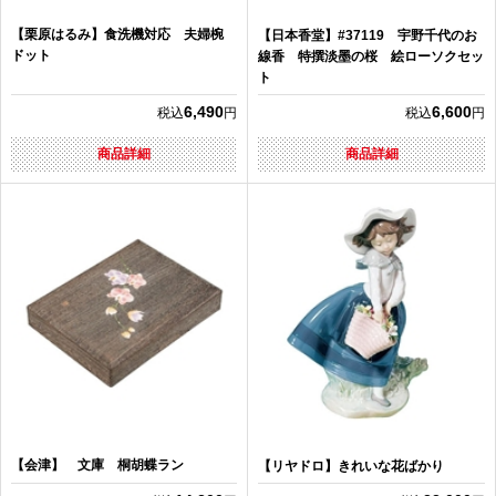
【栗原はるみ】食洗機対応 夫婦椀
【日本香堂】#37119 宇野千代のお
ドット
線香 特撰淡墨の桜 絵ローソクセッ
ト
6,490
6,600
税込
円
税込
円
商品詳細
商品詳細
【会津】 文庫 桐胡蝶ラン
【リヤドロ】きれいな花ばかり