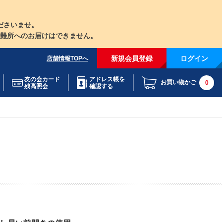
ださいませ。
難所へのお届けはできません。
新規会員登録
ログイン
店舗情報TOPへ
友の会カード
アドレス帳を
お買い物かご
0
残高照会
確認する