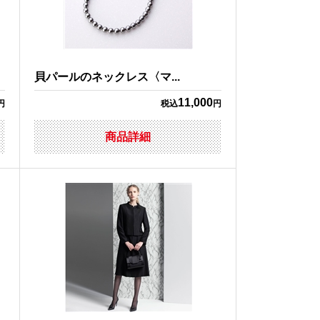
貝パールのネックレス〈マ...
11,000
円
税込
円
商品詳細