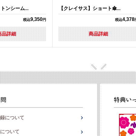
ンシーム...
【クレイサス】ショート傘...
9,350
4,378
税込
円
税込
商品詳細
商品詳細
録について
について