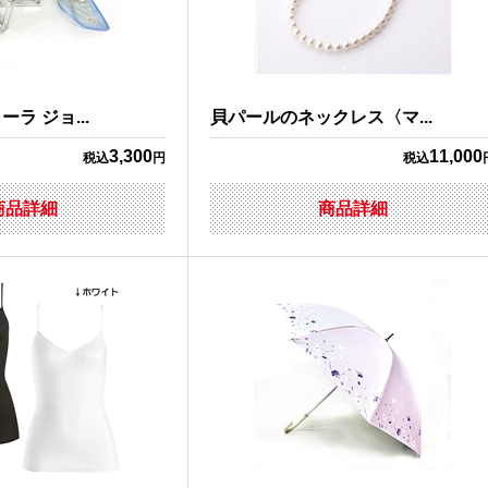
ラ ジョ...
貝パールのネックレス〈マ...
3,300
11,000
税込
円
税込
商品詳細
商品詳細