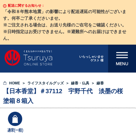
配送に関するお知らせ：
「令和８年熊本地震」の影響により配送遅延の可能性がございま
す。何卒ご了承くださいませ。
※ご注文される場合は、お送り先様のご在宅をご確認ください。
※日時指定はお受けできません。※避難所へのお届けはできませ
ん。
メニューを開
いらっしゃいませ
ゲスト 様
く
HOME
ライフスタイルグッズ
線香・仏具
線香
【日本香堂】＃37112 宇野千代 淡墨の桜
塗箱８箱入