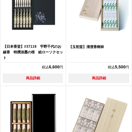
【日本香堂】#37119 宇野千代のお
【玉初堂】清澄香樹林
線香 特撰淡墨の桜 絵ローソクセッ
ト
6,600
5,500
税込
円
税込
円
商品詳細
商品詳細