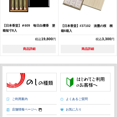
【日本香堂】＃609 毎日白檀香 塗
【日本香堂】#37102 淡墨の桜 桐
箱短寸8入
箱6箱入
19,800
3,300
税込
円
税込
円
商品詳細
商品詳細
ご利用案内
よくあるご質問
店舗情報ページへ
お気に入り