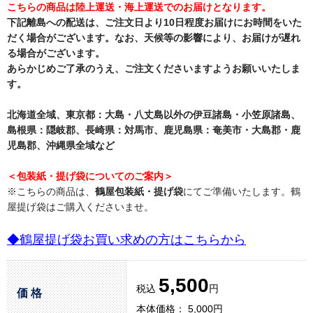
こちらの商品は陸上運送・海上運送でのお届けとなります。
下記離島への配送は、ご注文日より10日程度お届けにお時間をいた
だく場合がございます。なお、天候等の影響により、お届けが遅れ
る場合がございます。
あらかじめご了承のうえ、ご注文くださいますようお願いいたしま
す。
北海道全域、東京都：大島・八丈島以外の伊豆諸島・小笠原諸島、
島根県：隠岐郡、長崎県：対馬市、鹿児島県：奄美市・大島郡・鹿
児島郡、沖縄県全域など
＜包装紙・提げ袋についてのご案内＞
※こちらの商品は、
鶴屋包装紙・提げ袋
にてご準備いたします。鶴
屋提げ袋はご購入くださいませ。
◆鶴屋提げ袋お買い求めの方はこちらから
5,500
税込
円
価 格
本体価格： 5,000円