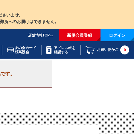
ださいませ。
難所へのお届けはできません。
新規会員登録
ログイン
店舗情報TOPへ
友の会カード
アドレス帳を
お買い物かご
0
残高照会
確認する
品です。