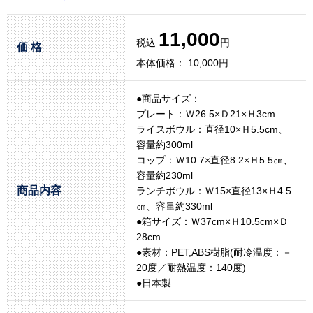
11,000
税込
円
価 格
本体価格： 10,000円
●商品サイズ：
プレート：Ｗ26.5×Ｄ21×Ｈ3cm
ライスボウル：直径10×Ｈ5.5cm、
容量約300ml
コップ：Ｗ10.7×直径8.2×Ｈ5.5㎝、
容量約230ml
商品内容
ランチボウル：Ｗ15×直径13×Ｈ4.5
㎝、容量約330ml
●箱サイズ：Ｗ37cm×Ｈ10.5cm×Ｄ
28cm
●素材：PET,ABS樹脂(耐冷温度：－
20度／耐熱温度：140度)
●日本製