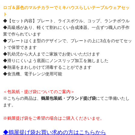
ロゴ＆原色のマルチカラーでミキハウスらしいテーブルウェアセッ
ト
◆【セット内容】プレート、ライスボウル、コップ、ランチボウル
◆高級感があり、軽くて割れにくい合成漆器。一点ずつ職人の手作
業で作られています
◆プレートはくま型のデザインで、プレートの上に3点をのせてセッ
トで保管できます
◆乳幼児から大人までご家族でお使いいただけます
◆滑りにくいよう底面にノンスリップ加工を施しました
◆熱湯をまわしかけて消毒することができます
◆食洗機、電子レンジ使用可能
＜包装紙・提げ袋についてのご案内＞
※こちらの商品は、
鶴屋包装紙・ブランド提げ袋
にてご準備いたし
ます。
※鶴屋提げ袋をご希望の場合はご購入くださいませ。
◆鶴屋提げ袋お買い求めの方はこちらから