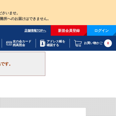
ださいませ。
難所へのお届けはできません。
新規会員登録
ログイン
店舗情報TOPへ
友の会カード
アドレス帳を
お買い物かご
0
残高照会
確認する
品です。