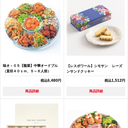
味オ－０５【龍菜】中華オードブル
【レスポワール】シモサン レーズ
（直径４０ｃｍ、５～６人前）
ンサンドクッキー
6,480
1,512
税込
円
税込
円
商品詳細
商品詳細