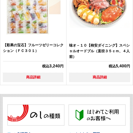
【彩果の宝石】フルーツゼリーコレク
味オ－１０【柿安ダイニング】スペシ
ション（ＦＣ３０１）
ャルオードブル（直径３５ｃｍ、４人
前）
3,240
5,400
税込
円
税込
円
商品詳細
商品詳細