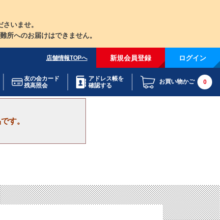
ださいませ。
難所へのお届けはできません。
新規会員登録
ログイン
店舗情報TOPへ
友の会カード
アドレス帳を
お買い物かご
0
残高照会
確認する
品です。