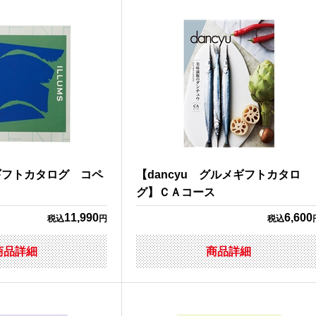
ギフトカタログ コペ
【dancyu グルメギフトカタロ
グ】ＣＡコース
11,990
6,600
税込
円
税込
商品詳細
商品詳細