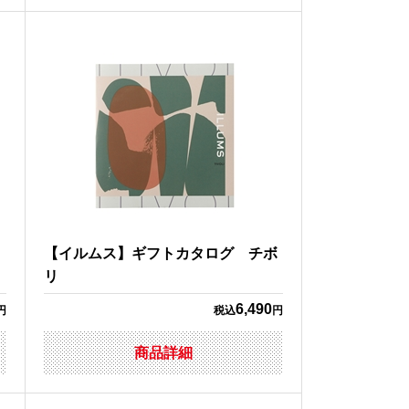
）
【イルムス】ギフトカタログ チボ
リ
6,490
円
税込
円
商品詳細