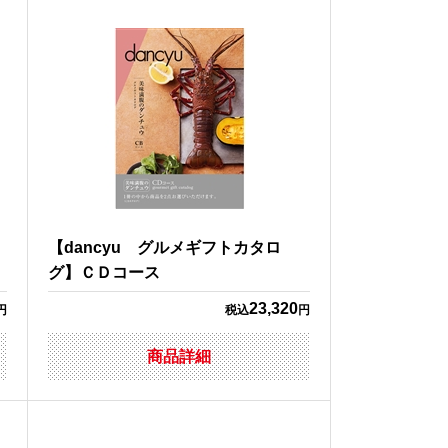
【dancyu グルメギフトカタロ
グ】ＣＤコース
23,320
円
税込
円
商品詳細