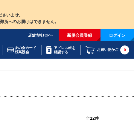
ださいませ。
難所へのお届けはできません。
新規会員登録
ログイン
店舗情報TOPへ
友の会カード
アドレス帳を
お買い物かご
0
残高照会
確認する
全
12
件