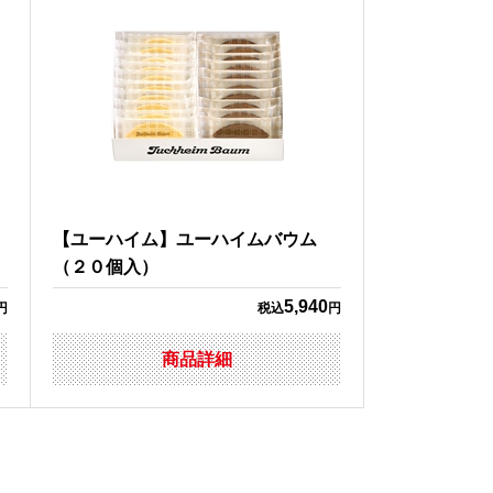
【ユーハイム】ユーハイムバウム
（２０個入）
5,940
円
税込
円
商品詳細