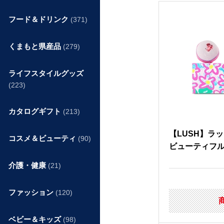
フード＆ドリンク
(371)
くまもと県産品
(279)
ライフスタイルグッズ
(223)
カタログギフト
(213)
【LUSH】ラ
コスメ＆ビューティ
(90)
ビューティフ
介護・健康
(21)
ファッション
(120)
ベビー＆キッズ
(98)