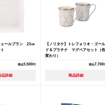
ェールブラン 23㎝
【ノリタケ】トレフォリオ・ゴー
ート
ド＆プラチナ マグペアセット（
変わり）
5,500
7,700
税込
円
税込
商品詳細
商品詳細