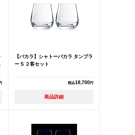
ル
【バカラ】シャトーバカラ タンブラ
色
ー S ２客セット
18,700
円
税込
円
商品詳細