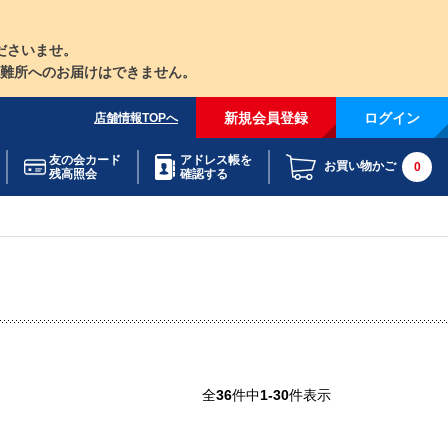
ださいませ。
難所へのお届けはできません。
新規会員登録
ログイン
店舗情報TOPへ
友の会カード
アドレス帳を
お買い物かご
0
残高照会
確認する
全
36
件中
1-30
件表示