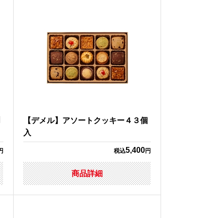
個
【デメル】アソートクッキー４３個
入
5,400
円
税込
円
商品詳細