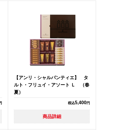
【アンリ・シャルパンティエ】 タ
ルト・フリュイ・アソート Ｌ （春
夏）
5,400
円
税込
円
商品詳細