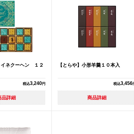
ライネクーヘン １２
【とらや】小形羊羹１０本入
3,240
3,456
税込
円
税込
商品詳細
商品詳細