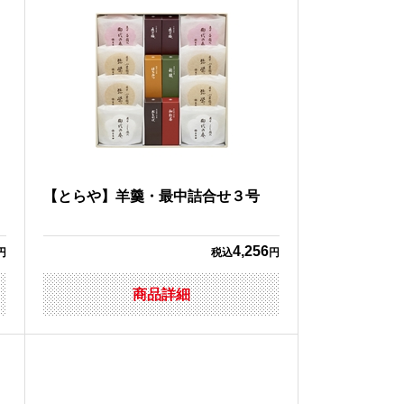
【とらや】羊羹・最中詰合せ３号
4,256
円
税込
円
商品詳細