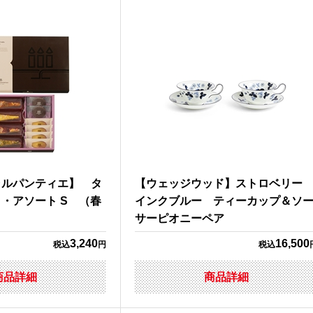
ャルパンティエ】 タ
【ウェッジウッド】ストロベリ
・アソート S （春
インクブルー ティーカップ＆ソ
サーピオニーペア
3,240
16,500
税込
円
税込
商品詳細
商品詳細