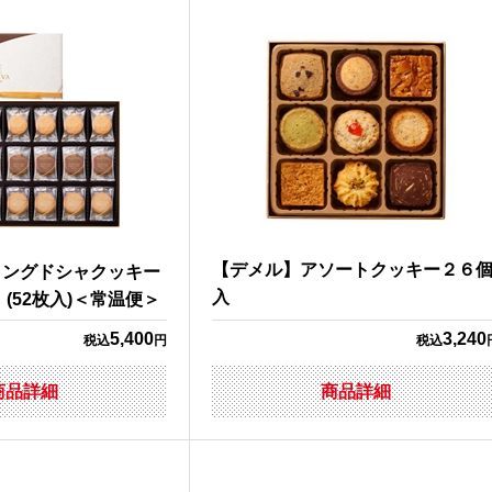
【デメル】アソートクッキー２６
ラングドシャクッキー
入
(52枚入)＜常温便＞
5,400
3,240
税込
円
税込
商品詳細
商品詳細