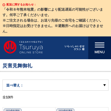
配送に関するお知らせ：
「令和８年熊本地震」の影響により配送遅延の可能性がございま
す。何卒ご了承くださいませ。
※ご注文される場合は、お送り先様のご在宅をご確認ください。
※日時指定はお受けできません。※避難所へのお届けはできませ
ん。
メニューを開
いらっしゃいませ
ゲスト 様
く
災害見舞御礼
並べ替え：
全
13
件