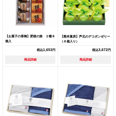
【お菓子の香梅】肥後の旅 ２種８
【熊本菓房】芦北のデコポンぜりー
個入
（６個入り）
1,653
3,672
税込
円
税込
円
商品詳細
商品詳細