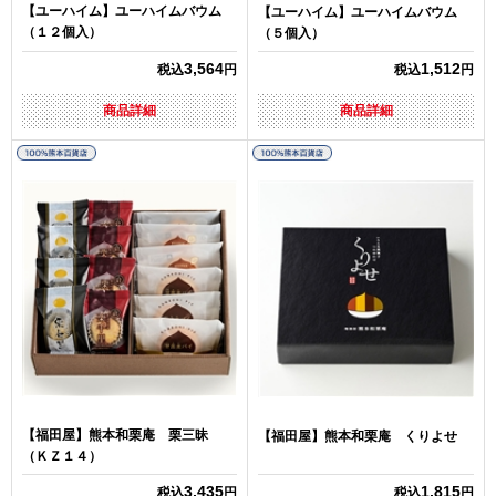
【ユーハイム】ユーハイムバウム
【ユーハイム】ユーハイムバウム
（１２個入）
（５個入）
3,564
1,512
税込
円
税込
円
商品詳細
商品詳細
【福田屋】熊本和栗庵 栗三昧
【福田屋】熊本和栗庵 くりよせ
（ＫＺ１４）
3,435
1,815
税込
円
税込
円