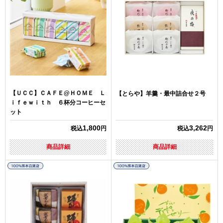
【ＵＣＣ】ＣＡＦＥ@ＨＯＭＥ Ｌ
【とらや】羊羹・最中詰合せ２号
ｉｆｅｗｉｔｈ ６杯分コーヒーセ
ット
1,800
3,262
税込
円
税込
円
商品詳細
商品詳細