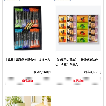
【風雅】風雅巻き詰合せ １８本入
【お菓子の香梅】 特撰銘菓詰合
せ ４種１６個入
2,160
3,683
税込
円
税込
円
商品詳細
商品詳細