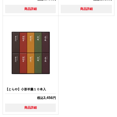
商品詳細
商品詳細
【とらや】小形羊羹１０本入
3,456
税込
円
商品詳細