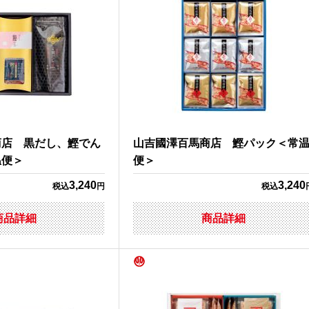
商店 黒だし、鰹でん
山吉國澤百馬商店 鰹パック＜常
温便＞
便＞
3,240
3,240
税込
円
税込
商品詳細
商品詳細