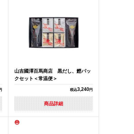
＜
山吉國澤百馬商店 黒だし、鰹パッ
クセット＜常温便＞
3,240
円
税込
円
商品詳細