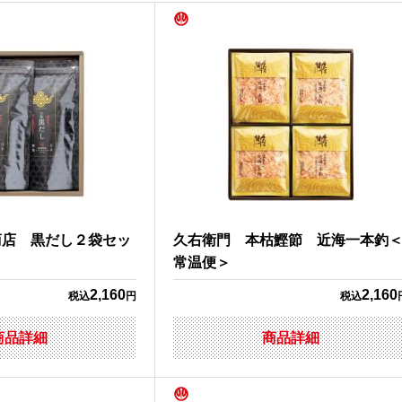
商店 黒だし２袋セッ
久右衛門 本枯鰹節 近海一本釣
常温便＞
2,160
2,160
税込
円
税込
商品詳細
商品詳細