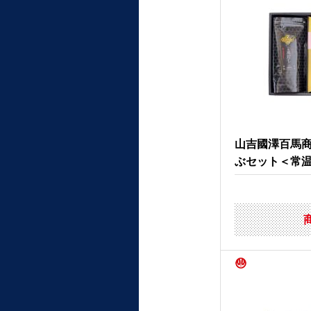
山吉國澤百馬
ぶセット＜常