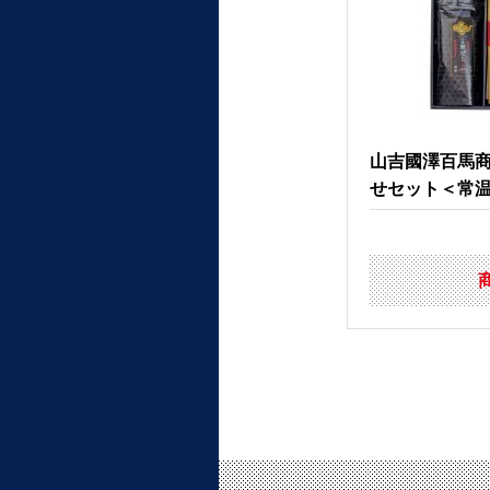
山吉國澤百馬
せセット＜常