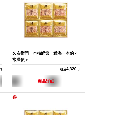
温
久右衛門 本枯鰹節 近海一本釣＜
常温便＞
4,320
円
税込
円
商品詳細