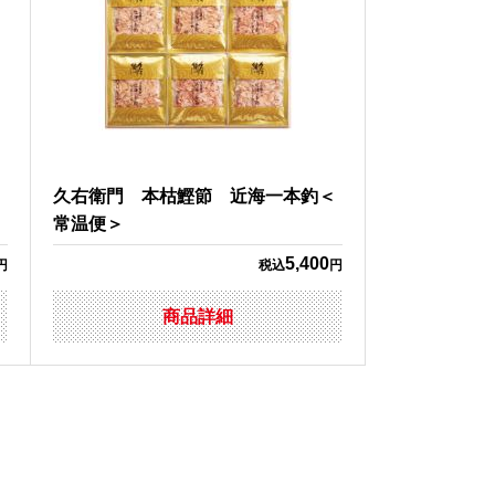
ッ
久右衛門 本枯鰹節 近海一本釣＜
常温便＞
5,400
円
税込
円
商品詳細