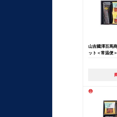
山吉國澤百馬
ット＜常温便