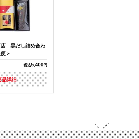
商店 黒だし詰め合わ
温便＞
5,400
税込
円
商品詳細