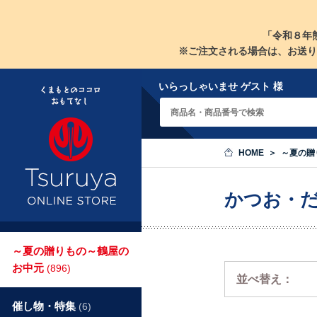
「令和８年
※ご注文される場合は、お送り
いらっしゃいませ ゲスト 様
HOME
～夏の贈
かつお・
～夏の贈りもの～鶴屋の
お中元
(896)
並べ替え：
催し物・特集
(6)