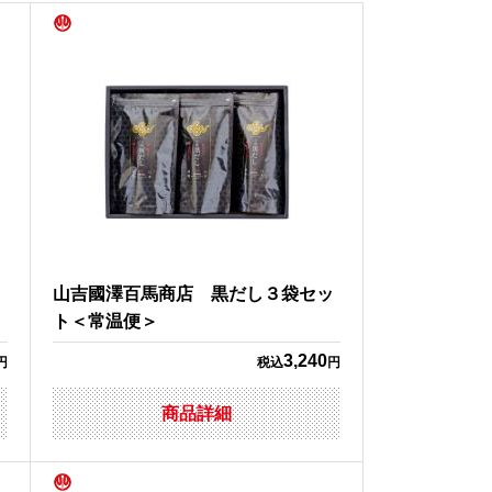
＜
山吉國澤百馬商店 黒だし３袋セッ
ト＜常温便＞
3,240
円
税込
円
商品詳細