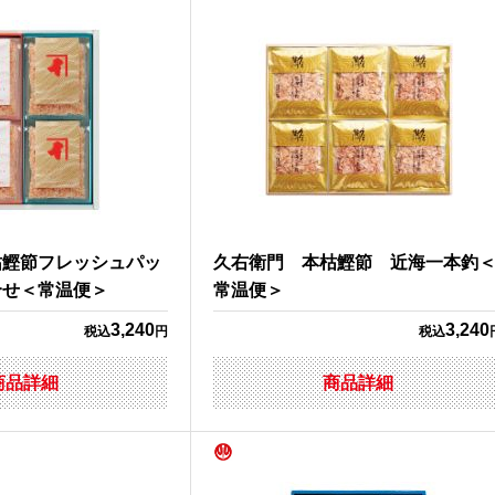
枯鰹節フレッシュパッ
久右衛門 本枯鰹節 近海一本釣
合せ＜常温便＞
常温便＞
3,240
3,240
税込
円
税込
商品詳細
商品詳細