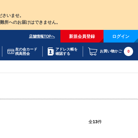
ださいませ。
難所へのお届けはできません。
新規会員登録
ログイン
店舗情報TOPへ
友の会カード
アドレス帳を
お買い物かご
0
残高照会
確認する
全
13
件