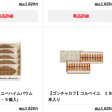
1,620
1,620
税込
円
税込
商品詳細
商品詳細
】ユーハイムバウム
【ゴンチャロフ】コルベイユ １
ト・５個入）
本入り
1,620
1,620
税込
円
税込