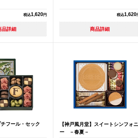
1,620
1,620
税込
円
税込
商品詳細
商品詳細
プチフール・セック
【神戸風月堂】スイートシンフォ
ー －春夏－