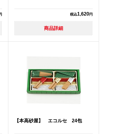
1,620
円
税込
円
商品詳細
ニ
【本高砂屋】 エコルセ 24包