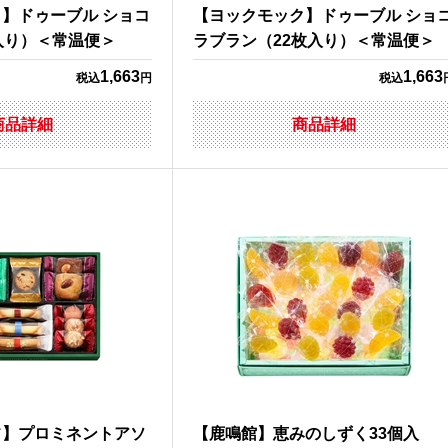
】ドゥーブル ショコ
【ヨックモック】ドゥーブル ショ
入り）＜常温便＞
ラブラン（22枚入り）＜常温便＞
1,663
1,663
税込
円
税込
商品詳細
商品詳細
フ】プロミネントアソ
【鹿鳴館】恵みのしずく33個入