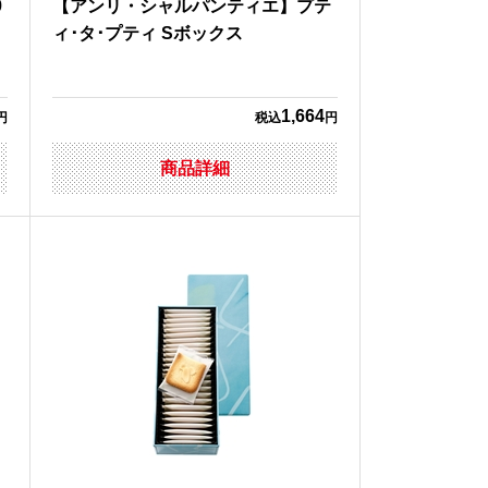
9
【アンリ・シャルパンティエ】プテ
ィ･タ･プティ Sボックス
1,664
円
税込
円
商品詳細