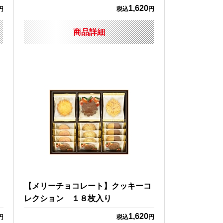
1,620
円
税込
円
商品詳細
８
【メリーチョコレート】クッキーコ
レクション １８枚入り
1,620
円
税込
円