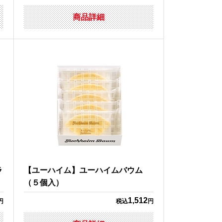
商品詳細
ラ
【ユーハイム】ユーハイムバウム
（５個入）
1,512
円
税込
円