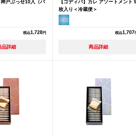
神戸ぶっせ10入（バ
【ゴディバ】カレ アソートメント 
枚入り＜冷蔵便＞
1,728
1,707
税込
円
税込
商品詳細
商品詳細