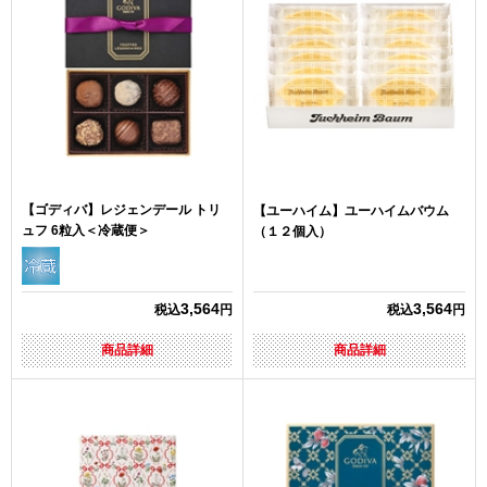
【ゴディバ】レジェンデール トリ
【ユーハイム】ユーハイムバウム
ュフ 6粒入＜冷蔵便＞
（１２個入）
3,564
3,564
税込
円
税込
円
商品詳細
商品詳細