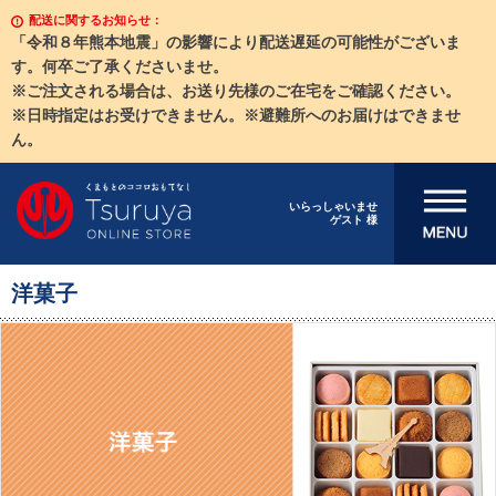
配送に関するお知らせ：
「令和８年熊本地震」の影響により配送遅延の可能性がございま
す。何卒ご了承くださいませ。
※ご注文される場合は、お送り先様のご在宅をご確認ください。
※日時指定はお受けできません。※避難所へのお届けはできませ
ん。
メニューを開
いらっしゃいませ
ゲスト 様
く
洋菓子