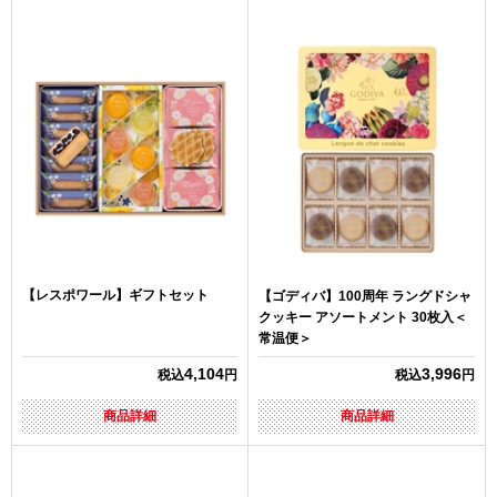
【レスポワール】ギフトセット
【ゴディバ】100周年 ラングドシャ
クッキー アソートメント 30枚入＜
常温便＞
4,104
3,996
税込
円
税込
円
商品詳細
商品詳細