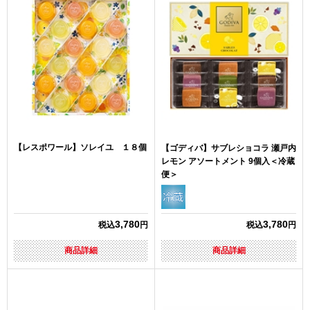
【レスポワール】ソレイユ １８個
【ゴディバ】サブレショコラ 瀬戸内
レモン アソートメント 9個入＜冷蔵
便＞
3,780
3,780
税込
円
税込
円
商品詳細
商品詳細