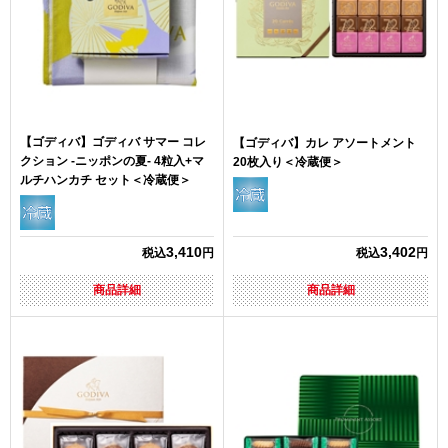
【ゴディバ】ゴディバ サマー コレ
【ゴディバ】カレ アソートメント
クション -ニッポンの夏- 4粒入+マ
20枚入り＜冷蔵便＞
ルチハンカチ セット＜冷蔵便＞
3,410
3,402
税込
円
税込
円
商品詳細
商品詳細