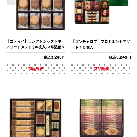
【ゴディバ】ラングドシャクッキー
【ゴンチャロフ】プロミネントアソ
アソートメント (30枚入)＜常温便＞
ート４０個入
3,240
3,240
税込
円
税込
円
商品詳細
商品詳細