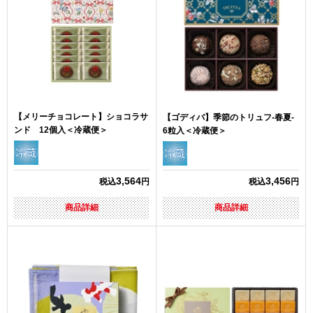
【メリーチョコレート】ショコラサ
【ゴディバ】季節のトリュフ-春夏-
ンド 12個入＜冷蔵便＞
6粒入＜冷蔵便＞
3,564
3,456
税込
円
税込
円
商品詳細
商品詳細