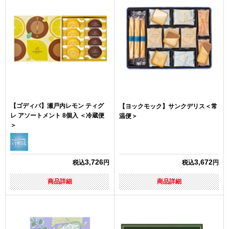
【ゴディバ】瀬戸内レモン ティグ
【ヨックモック】サンクデリス＜常
レ アソートメント 8個入 ＜冷蔵便
温便＞
＞
3,726
3,672
税込
円
税込
円
商品詳細
商品詳細