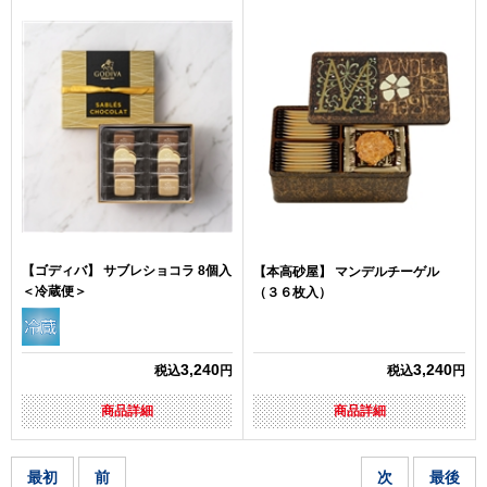
【ゴディバ】 サブレショコラ 8個入
【本高砂屋】 マンデルチーゲル
＜冷蔵便＞
（３６枚入）
3,240
3,240
税込
円
税込
円
商品詳細
商品詳細
最初
前
次
最後