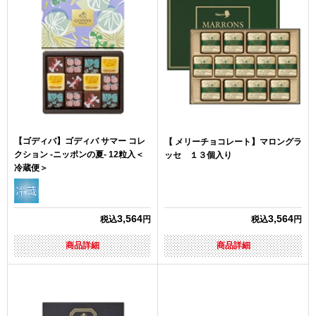
【ゴディバ】ゴディバ サマー コレ
【 メリーチョコレート】マロングラ
クション -ニッポンの夏- 12粒入＜
ッセ １３個入り
冷蔵便＞
3,564
3,564
税込
円
税込
円
商品詳細
商品詳細