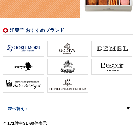
洋菓子 おすすめブランド
並べ替え：
全
171
件中
31-60
件表示