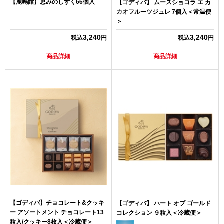
【鹿鳴館】恵みのしずく66個入
【ゴディバ】 ムースショコラ エ カ
カオフルーツジュレ 7個入＜常温便
＞
3,240
3,240
税込
円
税込
円
商品詳細
商品詳細
【ゴディバ】チョコレート&クッキ
【ゴディバ】 ハート オブ ゴールド
ー アソートメント チョコレート13
コレクション ９粒入＜冷蔵便＞
粒入/クッキー8枚入＜冷蔵便＞