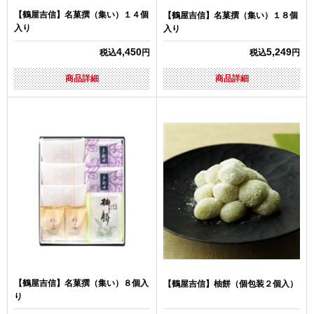
【鶴屋吉信】名菓撰（集い）１４個
【鶴屋吉信】名菓撰（集い）１８個
入り
入り
4,450
5,249
税込
円
税込
円
商品詳細
商品詳細
【鶴屋吉信】名菓撰（集い）８個入
【鶴屋吉信】柚餅（個包装２個入）
り