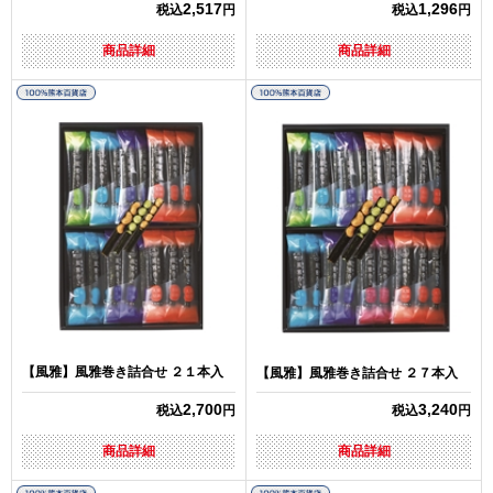
2,517
1,296
税込
円
税込
円
商品詳細
商品詳細
【風雅】風雅巻き詰合せ ２１本入
【風雅】風雅巻き詰合せ ２７本入
2,700
3,240
税込
円
税込
円
商品詳細
商品詳細