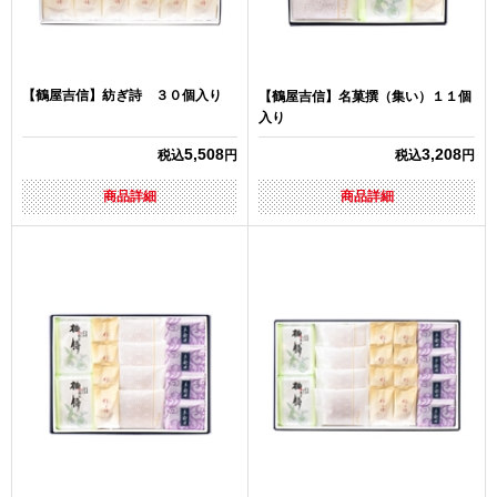
【鶴屋吉信】紡ぎ詩 ３０個入り
【鶴屋吉信】名菓撰（集い）１１個
入り
5,508
3,208
税込
円
税込
円
商品詳細
商品詳細