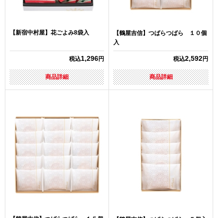
【新宿中村屋】花ごよみ8袋入
【鶴屋吉信】つばらつばら １０個
入
1,296
2,592
税込
円
税込
円
商品詳細
商品詳細