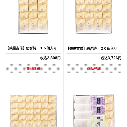
【鶴屋吉信】紡ぎ詩 １５個入り
【鶴屋吉信】紡ぎ詩 ２０個入り
2,808
3,726
税込
円
税込
円
商品詳細
商品詳細