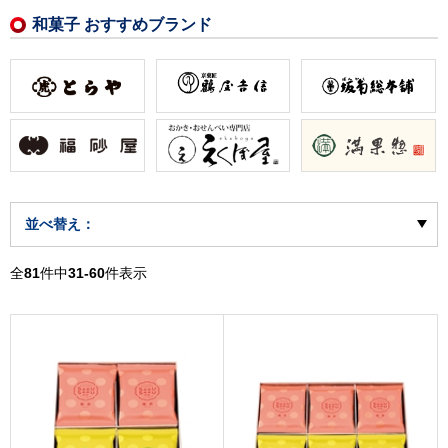
和菓子 おすすめブランド
並べ替え：
全
81
件中
31-60
件表示