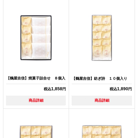
【鶴屋吉信】焼菓子詰合せ ８個入
【鶴屋吉信】紡ぎ詩 １０個入り
1,858
1,890
税込
円
税込
円
商品詳細
商品詳細