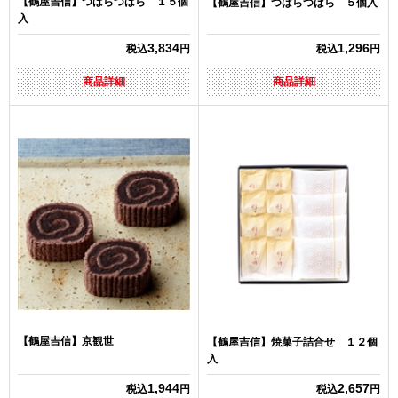
【鶴屋吉信】つばらつばら １５個
【鶴屋吉信】つばらつばら ５個入
入
3,834
1,296
税込
円
税込
円
商品詳細
商品詳細
【鶴屋吉信】京観世
【鶴屋吉信】焼菓子詰合せ １２個
入
1,944
2,657
税込
円
税込
円