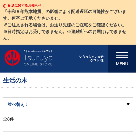
配送に関するお知らせ：
「令和８年熊本地震」の影響により配送遅延の可能性がございま
す。何卒ご了承くださいませ。
※ご注文される場合は、お送り先様のご在宅をご確認ください。
※日時指定はお受けできません。※避難所へのお届けはできませ
ん。
メニューを開
いらっしゃいませ
ゲスト 様
く
生活の木
並べ替え：
全
8
件