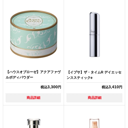
【ハウスオブローゼ】アクアファヴ
【イプサ】ザ・タイムR デイエッセ
ルボディパウダー
ンススティックe
3,300
3,410
税込
円
税込
円
商品詳細
商品詳細