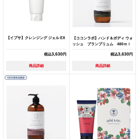
【イプサ】クレンジング ジェル EX
【ココンラボ】ハンド＆ボディ ウォ
ッシュ ブランプリュム 480ｍｌ
3,630
3,630
税込
円
税込
円
商品詳細
商品詳細