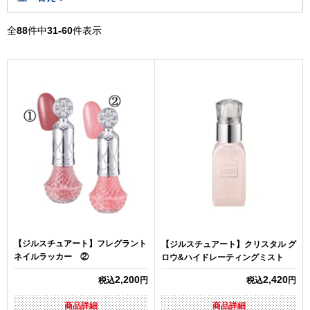
全
88
件中
31-60
件表示
【ジルスチュアート】フレグラント
【ジルスチュアート】クリスタル グ
ネイルラッカー ②
ロウ&ハイドレーティングミスト
2,200
2,420
税込
円
税込
円
商品詳細
商品詳細