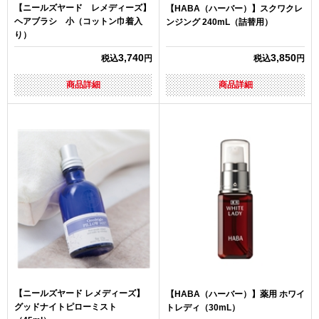
【ニールズヤード レメディーズ】
【HABA（ハーバー）】スクワクレ
ヘアブラシ 小（コットン巾着入
ンジング 240mL（詰替用）
り）
3,740
3,850
税込
円
税込
円
商品詳細
商品詳細
【ニールズヤード レメディーズ】
【HABA（ハーバー）】薬用 ホワイ
グッドナイトピローミスト
トレディ（30mL）