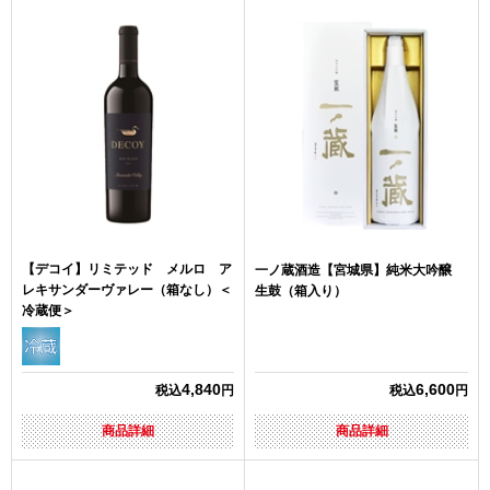
【デコイ】リミテッド メルロ ア
一ノ蔵酒造【宮城県】純米大吟醸
レキサンダーヴァレー（箱なし）＜
生鼓（箱入り）
冷蔵便＞
4,840
6,600
税込
円
税込
円
商品詳細
商品詳細