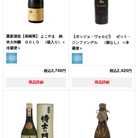
重家酒造【長崎県】 よこやま 純
【ポッジョ・ヴォルピ】 ゼット・
米大吟醸 ＧＯＬＤ （箱入り）＜
ジンファンデル （箱なし） ＜冷
冷蔵便＞
蔵便＞
3,740
2,420
税込
円
税込
円
商品詳細
商品詳細