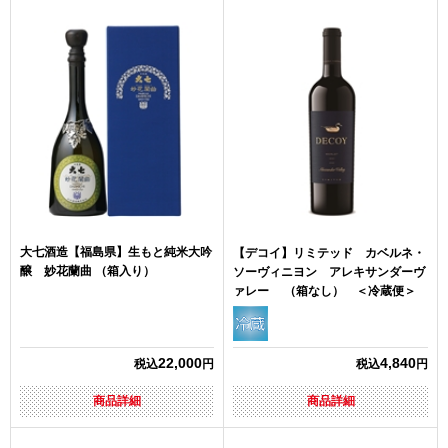
大七酒造【福島県】生もと純米大吟
【デコイ】リミテッド カベルネ・
醸 妙花蘭曲 （箱入り）
ソーヴィニヨン アレキサンダーヴ
ァレー （箱なし） ＜冷蔵便＞
22,000
4,840
税込
円
税込
円
商品詳細
商品詳細