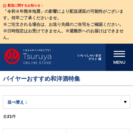
配送に関するお知らせ：
「令和８年熊本地震」の影響により配送遅延の可能性がございま
す。何卒ご了承くださいませ。
※ご注文される場合は、お送り先様のご在宅をご確認ください。
※日時指定はお受けできません。※避難所へのお届けはできませ
ん。
メニューを開
いらっしゃいませ
ゲスト 様
く
バイヤーおすすめ和洋酒特集
並べ替え：
全
21
件