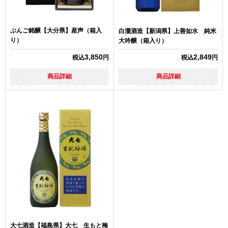
ぶんご銘醸【大分県】産声（箱入
白瀧酒造【新潟県】上善如水 純米
り）
大吟醸（箱入り）
3,850
2,849
税込
円
税込
円
商品詳細
商品詳細
大七酒造【福島県】大七 生もと梅