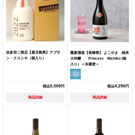
佐多宗二商店【鹿児島県】アブサ
重家酒造【長崎県】 よこやま 純米
ン・クスシキ（箱入り）
大吟醸 Princess Michiko (箱
入り）＜冷蔵便＞
5,500
4,290
税込
円
税込
円
商品詳細
商品詳細