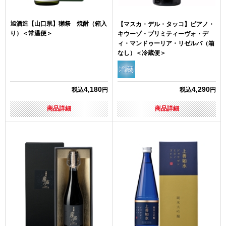
旭酒造【山口県】獺祭 焼酎（箱入
【マスカ・デル・タッコ】ピアノ・
り）＜常温便＞
キウーゾ・プリミティーヴォ・デ
ィ・マンドゥーリア・リゼルバ（箱
なし）＜冷蔵便＞
4,180
4,290
税込
円
税込
円
商品詳細
商品詳細