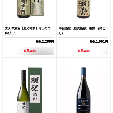
太久保酒造【鹿児島県】侍士の門
中俣酒造【鹿児島県】桐野 (箱な
(箱入り）
し)
2,288
1,961
税込
円
税込
円
商品詳細
商品詳細