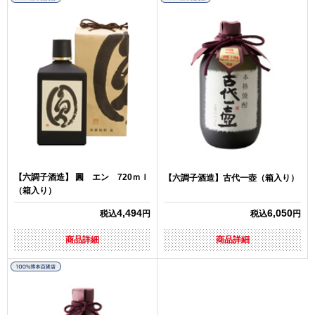
【六調子酒造】 圓 エン 720ｍｌ
【六調子酒造】古代一壺（箱入り）
（箱入り）
4,494
6,050
税込
円
税込
円
商品詳細
商品詳細