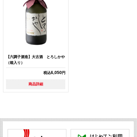
【六調子酒造】大古酒 とろしかや
（箱入り）
6,050
税込
円
商品詳細