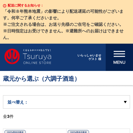
配送に関するお知らせ：
「令和８年熊本地震」の影響により配送遅延の可能性がございま
す。何卒ご了承くださいませ。
※ご注文される場合は、お送り先様のご在宅をご確認ください。
※日時指定はお受けできません。※避難所へのお届けはできませ
ん。
メニューを開
いらっしゃいませ
ゲスト 様
く
蔵元から選ぶ（六調子酒造）
並べ替え：
全
3
件