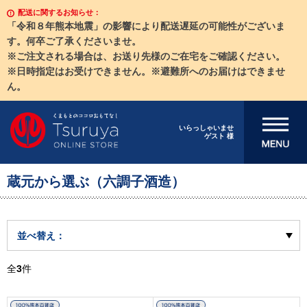
配送に関するお知らせ：
「令和８年熊本地震」の影響により配送遅延の可能性がございま
す。何卒ご了承くださいませ。
※ご注文される場合は、お送り先様のご在宅をご確認ください。
※日時指定はお受けできません。※避難所へのお届けはできませ
ん。
メニューを開
いらっしゃいませ
ゲスト 様
く
蔵元から選ぶ（六調子酒造）
並べ替え：
全
3
件