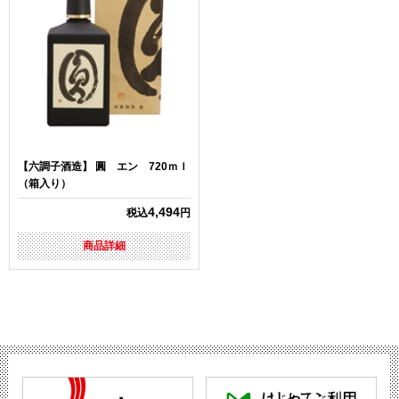
【六調子酒造】 圓 エン 720ｍｌ
（箱入り）
4,494
税込
円
商品詳細