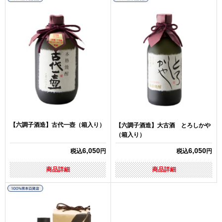
【六調子酒造】古代一壺（箱入り）
【六調子酒造】大古酒 とろしかや
（箱入り）
6,050
6,050
税込
円
税込
円
商品詳細
商品詳細