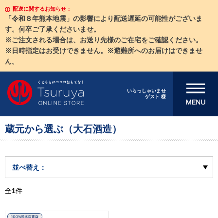
配送に関するお知らせ：
「令和８年熊本地震」の影響により配送遅延の可能性がございま
す。何卒ご了承くださいませ。
※ご注文される場合は、お送り先様のご在宅をご確認ください。
※日時指定はお受けできません。※避難所へのお届けはできませ
ん。
メニューを開
いらっしゃいませ
ゲスト 様
く
蔵元から選ぶ（大石酒造）
並べ替え：
全
1
件