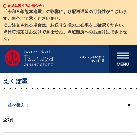
配送に関するお知らせ：
「令和８年熊本地震」の影響により配送遅延の可能性がございま
す。何卒ご了承くださいませ。
※ご注文される場合は、お送り先様のご在宅をご確認ください。
※日時指定はお受けできません。※避難所へのお届けはできませ
ん。
メニューを開
いらっしゃいませ
ゲスト 様
く
えくぼ屋
並べ替え：
全
7
件