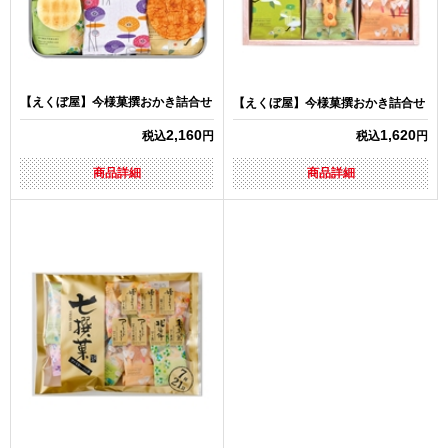
【えくぼ屋】今様菓撰おかき詰合せ
【えくぼ屋】今様菓撰おかき詰合せ
2,160
1,620
税込
円
税込
円
商品詳細
商品詳細