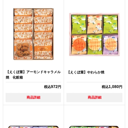
【えくぼ屋】アーモンドキャラメル
【えくぼ屋】やわらか焼
焼 化粧箱
972
1,080
税込
円
税込
円
商品詳細
商品詳細