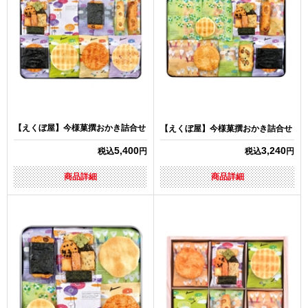
【えくぼ屋】今様菓撰おかき詰合せ
【えくぼ屋】今様菓撰おかき詰合せ
5,400
3,240
税込
円
税込
円
商品詳細
商品詳細