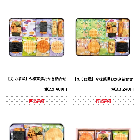
【えくぼ屋】今様菓撰おかき詰合せ
【えくぼ屋】今様菓撰おかき詰合せ
5,400
3,240
税込
円
税込
円
商品詳細
商品詳細