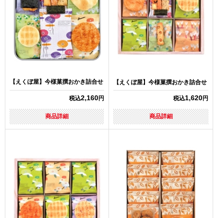
【えくぼ屋】今様菓撰おかき詰合せ
【えくぼ屋】今様菓撰おかき詰合せ
2,160
1,620
税込
円
税込
円
商品詳細
商品詳細