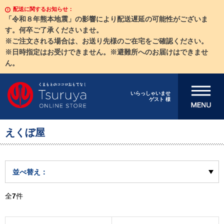
配送に関するお知らせ：
「令和８年熊本地震」の影響により配送遅延の可能性がございま
す。何卒ご了承くださいませ。
※ご注文される場合は、お送り先様のご在宅をご確認ください。
※日時指定はお受けできません。※避難所へのお届けはできませ
ん。
メニューを開
いらっしゃいませ
ゲスト 様
く
えくぼ屋
並べ替え：
全
7
件