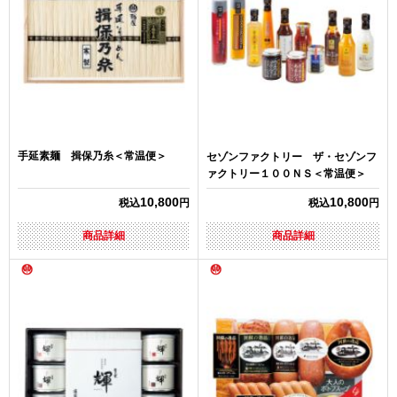
手延素麺 揖保乃糸＜常温便＞
セゾンファクトリー ザ・セゾンフ
ァクトリー１００ＮＳ＜常温便＞
10,800
10,800
税込
円
税込
円
商品詳細
商品詳細