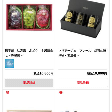
熊本産 社方園 ぶどう ３房詰合
マリアージュ フレール 紅茶の贈
せ＜冷蔵便＞
り物＜常温便＞
10,800
10,800
税込
円
税込
円
商品詳細
商品詳細