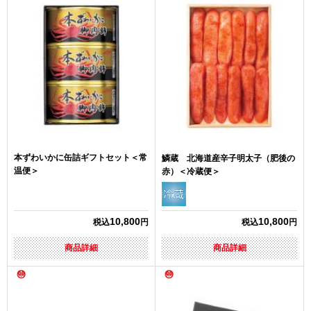
本ずわいかに缶詰ギフトセット＜常
鱗蔵 北海道産辛子明太子（肥後の
温便＞
赤）＜冷蔵便＞
10,800
10,800
税込
円
税込
円
商品詳細
商品詳細