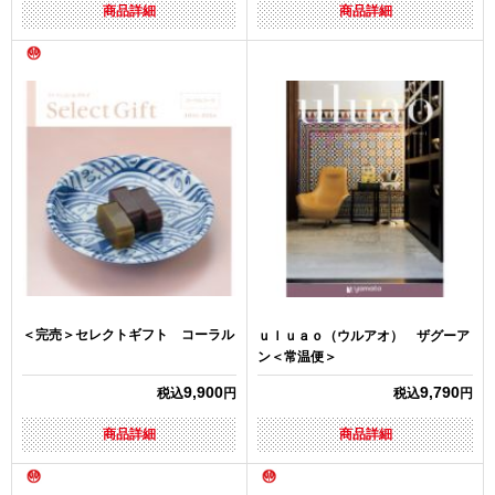
商品詳細
商品詳細
＜完売＞セレクトギフト コーラル
ｕｌｕａｏ（ウルアオ） ザグーア
ン＜常温便＞
9,900
9,790
税込
円
税込
円
商品詳細
商品詳細