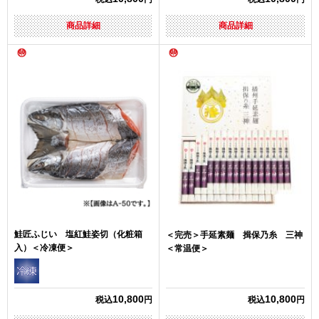
商品詳細
商品詳細
鮭匠ふじい 塩紅鮭姿切（化粧箱
＜完売＞手延素麺 揖保乃糸 三神
入）＜冷凍便＞
＜常温便＞
10,800
10,800
税込
円
税込
円