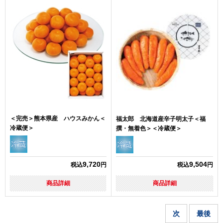
＜完売＞熊本県産 ハウスみかん＜
福太郎 北海道産辛子明太子＜福
冷蔵便＞
撰・無着色＞＜冷蔵便＞
9,720
9,504
税込
円
税込
円
商品詳細
商品詳細
次
最後