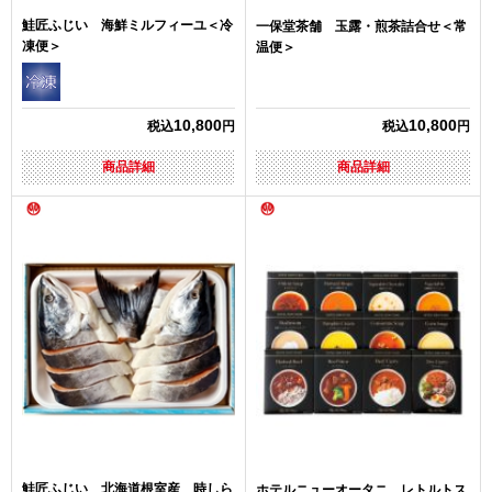
鮭匠ふじい 海鮮ミルフィーユ＜冷
一保堂茶舗 玉露・煎茶詰合せ＜常
凍便＞
温便＞
10,800
10,800
税込
円
税込
円
商品詳細
商品詳細
鮭匠ふじい 北海道根室産 時しら
ホテルニューオータニ レトルトス