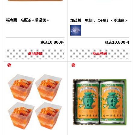
福寿園 名匠茶＜常温便＞
加茂川 馬刺し（冷凍）＜冷凍便＞
10,800
10,800
税込
円
税込
円
商品詳細
商品詳細