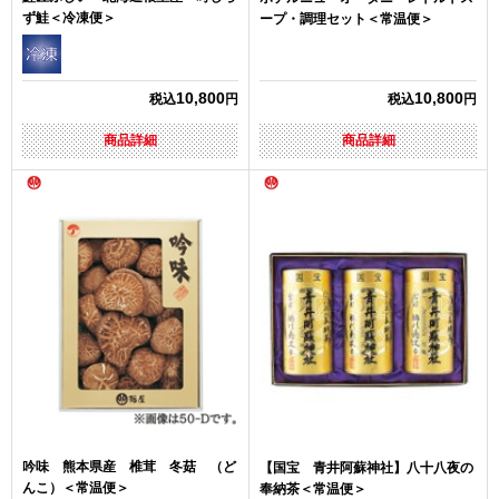
ず鮭＜冷凍便＞
ープ・調理セット＜常温便＞
10,800
10,800
税込
円
税込
円
商品詳細
商品詳細
吟味 熊本県産 椎茸 冬菇 （ど
【国宝 青井阿蘇神社】八十八夜の
んこ）＜常温便＞
奉納茶＜常温便＞