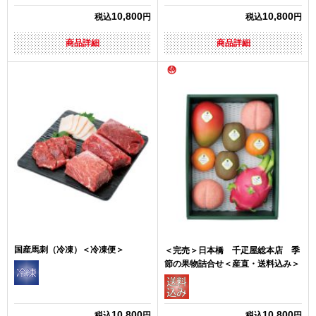
10,800
10,800
税込
円
税込
円
商品詳細
商品詳細
国産馬刺（冷凍）＜冷凍便＞
＜完売＞日本橋 千疋屋総本店 季
節の果物詰合せ＜産直・送料込み＞
10,800
10,800
税込
円
税込
円