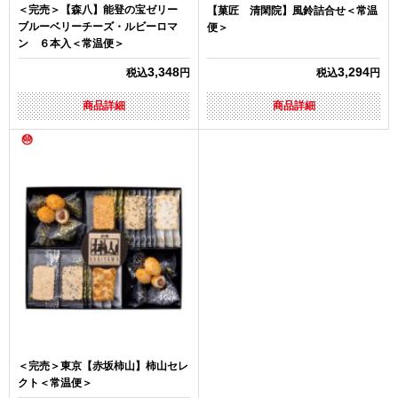
＜完売＞【森八】能登の宝ゼリー
【菓匠 清閑院】風鈴詰合せ＜常温
ブルーベリーチーズ・ルビーロマ
便＞
ン ６本入＜常温便＞
3,348
3,294
税込
円
税込
円
商品詳細
商品詳細
＜完売＞東京【赤坂柿山】柿山セレ
クト＜常温便＞