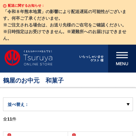
配送に関するお知らせ：
「令和８年熊本地震」の影響により配送遅延の可能性がございま
す。何卒ご了承くださいませ。
※ご注文される場合は、お送り先様のご在宅をご確認ください。
※日時指定はお受けできません。※避難所へのお届けはできませ
ん。
メニューを開
いらっしゃいませ
ゲスト 様
く
鶴屋のお中元 和菓子
並べ替え：
全
11
件