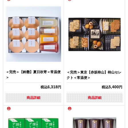
＜完売＞【鈴懸】夏日吹寄＜常温便
＜完売＞東京【赤坂柿山】柿山セレ
＞
クト＜常温便＞
6,318
5,400
税込
円
税込
円
商品詳細
商品詳細