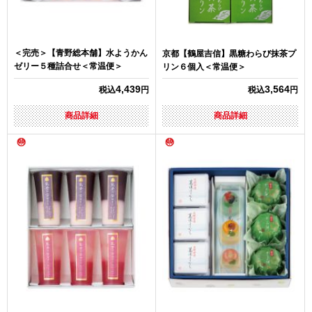
＜完売＞【青野総本舗】水ようかん
京都【鶴屋吉信】黒糖わらび抹茶プ
ゼリー５種詰合せ＜常温便＞
リン６個入＜常温便＞
4,439
3,564
税込
円
税込
円
商品詳細
商品詳細