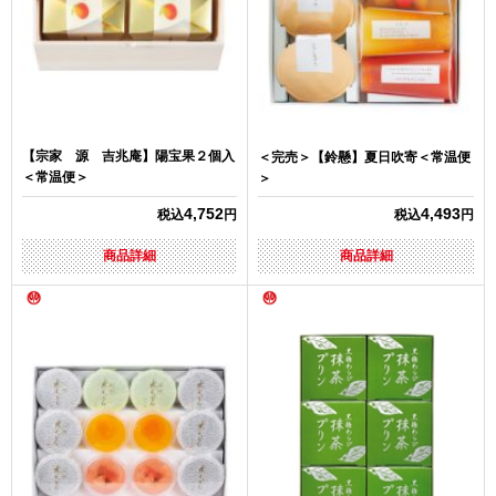
【宗家 源 吉兆庵】陽宝果２個入
＜完売＞【鈴懸】夏日吹寄＜常温便
＜常温便＞
＞
4,752
4,493
税込
円
税込
円
商品詳細
商品詳細