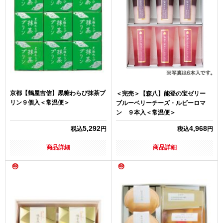
京都【鶴屋吉信】黒糖わらび抹茶プ
＜完売＞【森八】能登の宝ゼリー
リン９個入＜常温便＞
ブルーベリーチーズ・ルビーロマ
ン ９本入＜常温便＞
5,292
4,968
税込
円
税込
円
商品詳細
商品詳細