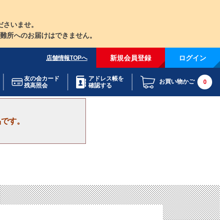
ださいませ。
難所へのお届けはできません。
新規会員登録
ログイン
店舗情報TOPへ
友の会カード
アドレス帳を
お買い物かご
0
残高照会
確認する
品です。